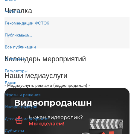
Читалка
Читалка
Рекомендации ФСТЭК
Публикации
Больше...
Все публикации
Календарь мероприятий
О главном
Регуляторы
Наши медиауслуги
Банки
- Медиауслуги, реклама (видеопродакшн) -
Угрозы и решения
Инфраструктура
Деловые мероприятия
Субъекты