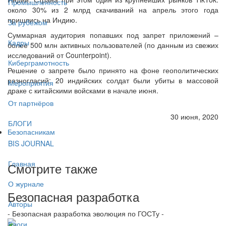
Промышленность
около 30% из 2 млрд скачиваний на апрель этого года
пришлись на Индию.
За рубежом
Суммарная аудитория попавших под запрет приложений –
Кадры
более 500 млн активных пользователей (по данным из свежих
исследований от Counterpoint).
Киберграмотность
Решение о запрете было принято на фоне геополитических
разногласий: 20 индийских солдат были убиты в массовой
Мероприятия
драке с китайскими войсками в начале июня.
От партнёров
30 июня, 2020
БЛОГИ
Безопасникам
BIS JOURNAL
Главная
Смотрите также
О журнале
Безопасная разработка
Авторы
- Безопасная разработка эволюция по ГОСТу -
Блоги