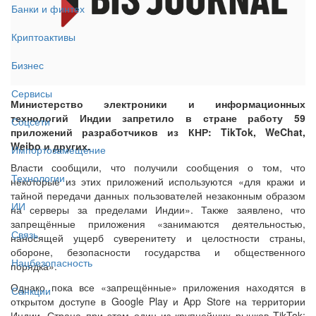
Банки и финтех
Криптоактивы
Бизнес
Сервисы
Министерство электроники и информационных
технологий Индии запретило в стране работу 59
Соцсети
приложений разработчиков из КНР: TikTok, WeChat,
Weibo и других.
Импортозамещение
Власти сообщили, что получили сообщения о том, что
Технологии
некоторые из этих приложений используются «для кражи и
тайной передачи данных пользователей незаконным образом
ИИ
на серверы за пределами Индии». Также заявлено, что
запрещённые приложения «занимаются деятельностью,
Связь
наносящей ущерб суверенитету и целостности страны,
обороне, безопасности государства и общественного
Нацбезопасность
порядка».
Однако пока все «запрещённые» приложения находятся в
Санкции
открытом доступе в Google Play и App Store на территории
Индии. Страна при этом один из крупнейших рынков TikTok: