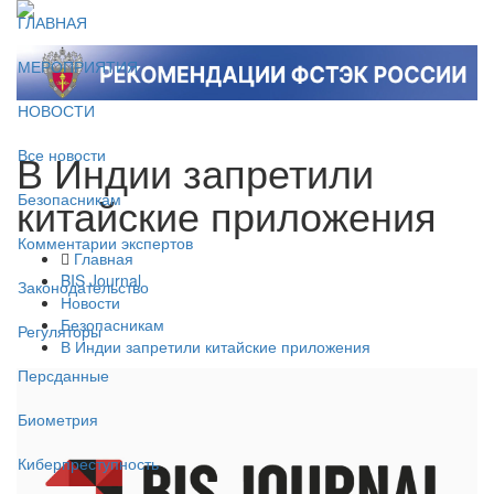
ГЛАВНАЯ
МЕРОПРИЯТИЯ
НОВОСТИ
В Индии запретили
Все новости
китайские приложения
Безопасникам
Комментарии экспертов
Главная
BIS Journal
Законодательство
Новости
Безопасникам
Регуляторы
В Индии запретили китайские приложения
Персданные
Биометрия
Киберпреступность