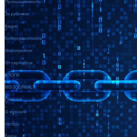
Промышленность
За рубежом
Кадры
Киберграмотность
Мероприятия
От партнёров
БЛОГИ
BIS JOURNAL
Главная
О журнале
Авторы
Блоги