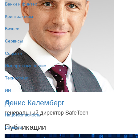
Банки и финтех
Криптоактивы
Бизнес
Сервисы
Соцсети
Импортозамещение
Технологии
ИИ
Денис Калемберг
Связь
генеральный директор SafeTech
Нацбезопасность
Публикации
Санкции