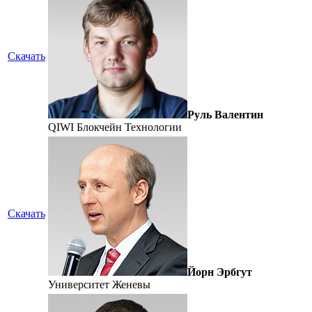
Скачать
Руль Валентин
QIWI Блокчейн Технологии
Скачать
Йорн Эрбгут
Университет Женевы