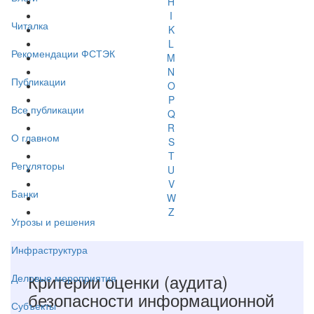
H
I
Читалка
K
L
Рекомендации ФСТЭК
M
N
Публикации
O
P
Все публикации
Q
R
О главном
S
T
Регуляторы
U
V
Банки
W
Z
Угрозы и решения
Инфраструктура
Критерии оценки (аудита)
Деловые мероприятия
безопасности информационной
Субъекты