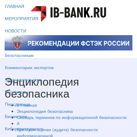
ГЛАВНАЯ
МЕРОПРИЯТИЯ
НОВОСТИ
Все новости
Безопасникам
Комментарии экспертов
Энциклопедия
Законодательство
безопасника
Регуляторы
Персданные
Главная
Энциклопедия безопасника
Биометрия
Словарь терминов по информационной безопасности
А
Киберпреступность
Критерии оценки (аудита) безопасности
информационной