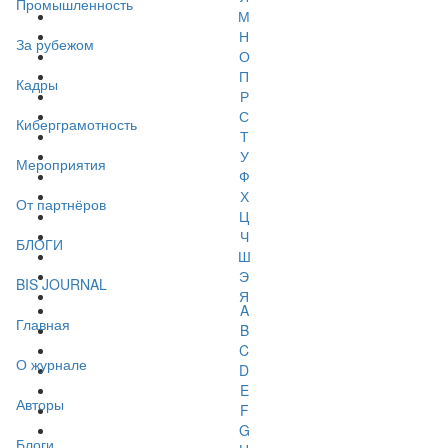
Промышленность
М
Н
За рубежом
О
П
Кадры
Р
С
Киберграмотность
Т
У
Мероприятия
Ф
Х
От партнёров
Ц
Ч
БЛОГИ
Ш
Э
BIS JOURNAL
Я
A
Главная
B
C
О журнале
D
E
Авторы
F
G
Блоги