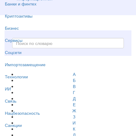
Банки и финтех
Криптоактивы
Бизнес
Сервисы
Соцсети
Импортозамещение
А
Технологии
Б
В
ИИ
Г
Д
Связь
Е
Ж
Нацбезопасность
З
И
Санкции
К
Л