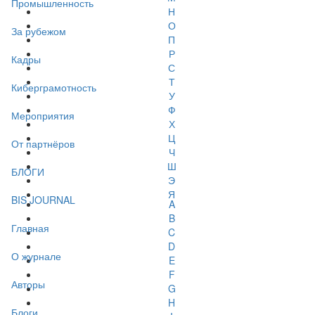
Промышленность
Н
О
За рубежом
П
Р
Кадры
С
Т
Киберграмотность
У
Ф
Мероприятия
Х
Ц
От партнёров
Ч
Ш
БЛОГИ
Э
Я
BIS JOURNAL
A
B
Главная
C
D
О журнале
E
F
Авторы
G
H
Блоги