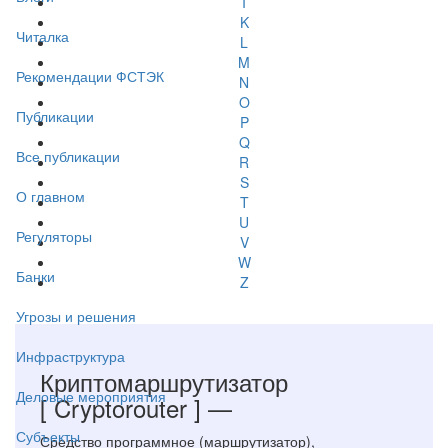
I
K
Читалка
L
M
Рекомендации ФСТЭК
N
O
Публикации
P
Q
Все публикации
R
S
О главном
T
U
Регуляторы
V
W
Банки
Z
Угрозы и решения
Инфраструктура
Криптомаршрутизатор
Деловые мероприятия
[ Cryptorouter ]
—
Субъекты
Средство программное (маршрутизатор),