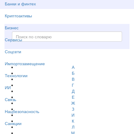
Банки и финтех
Криптоактивы
Бизнес
Сервисы
Соцсети
Импортозамещение
А
Б
Технологии
В
Г
ИИ
Д
Е
Связь
Ж
З
Нацбезопасность
И
К
Санкции
Л
М