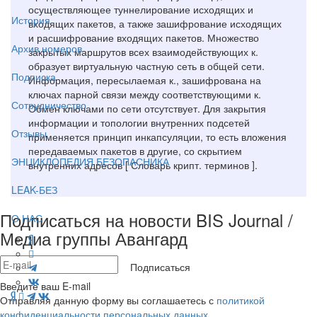
осуществляющее туннелирование исходящих и
История
входящих пакетов, а также зашифрование исходящих
и расшифрование входящих пакетов. Множество
Архив номеров
закрытых маршрутов всех взаимодействующих к.
образует виртуальную частную сеть в общей сети.
Подписка
Информация, пересылаемая к., зашифрована на
ключах парной связи между соответствующими к.
Сотрудничество
Обмен ключами по сети отсутствует. Для закрытия
информации и топологии внутренних подсетей
Отзывы
применяется принцип инкапсуляции, то есть вложения
передаваемых пакетов в другие, со скрытием
ЭНЦИКЛОПЕДИЯ БЕЗОПАСНИКА
внутренних адресов [ Словарь крипт. терминов ].
LEAK-БЕЗ
Подписаться на новости BIS Journal /
О НАС
Медиа группы Авангард
Подписаться
Введите ваш E-mail
Отправляя данную форму вы соглашаетесь с
политикой
конфиденциальности персональных данных