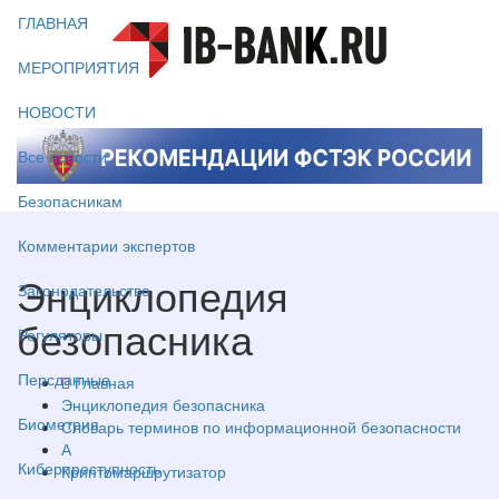
ГЛАВНАЯ
МЕРОПРИЯТИЯ
НОВОСТИ
Все новости
Безопасникам
Комментарии экспертов
Энциклопедия
Законодательство
безопасника
Регуляторы
Персданные
Главная
Энциклопедия безопасника
Биометрия
Словарь терминов по информационной безопасности
А
Киберпреступность
Криптомаршрутизатор