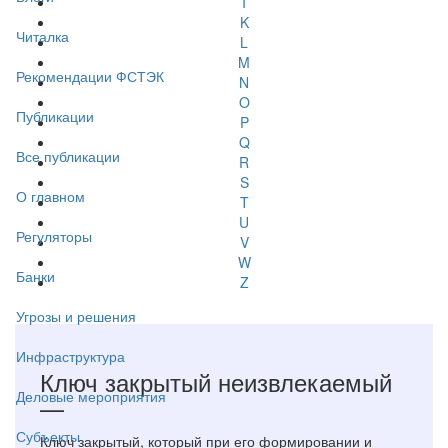
I
K
Читалка
L
M
Рекомендации ФСТЭК
N
O
Публикации
P
Q
Все публикации
R
S
О главном
T
U
Регуляторы
V
W
Банки
Z
Угрозы и решения
Инфраструктура
Ключ закрытый неизвлекаемый
Деловые мероприятия
—
Субъекты
Ключ закрытый, который при его формировании и