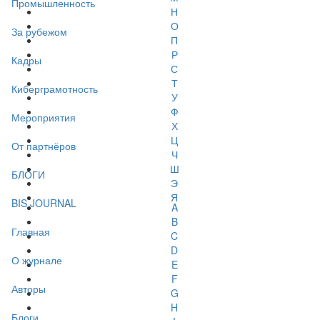
Промышленность
Н
О
За рубежом
П
Р
Кадры
С
Т
Киберграмотность
У
Ф
Мероприятия
Х
Ц
От партнёров
Ч
Ш
БЛОГИ
Э
Я
BIS JOURNAL
A
B
Главная
C
D
О журнале
E
F
Авторы
G
H
Блоги