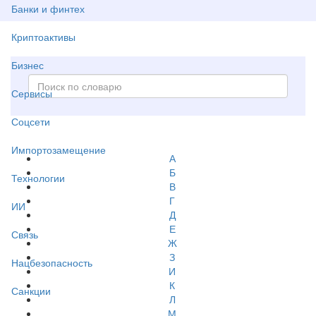
Банки и финтех
Криптоактивы
Бизнес
Сервисы
Соцсети
Импортозамещение
А
Б
Технологии
В
Г
ИИ
Д
Е
Связь
Ж
З
Нацбезопасность
И
К
Санкции
Л
М