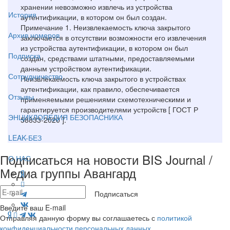
хранении невозможно извлечь из устройства
История
аутентификации, в котором он был создан.
Примечание 1. Неизвлекаемость ключа закрытого
Архив номеров
заключается в отсутствии возможности его извлечения
из устройства аутентификации, в котором он был
Подписка
создан, средствами штатными, предоставляемыми
данным устройством аутентификации.
Сотрудничество
Неизвлекаемость ключа закрытого в устройствах
аутентификации, как правило, обеспечивается
Отзывы
применяемыми решениями схемотехническими и
гарантируется производителями устройств [ ГОСТ Р
ЭНЦИКЛОПЕДИЯ БЕЗОПАСНИКА
58833-2020 ].
LEAK-БЕЗ
Подписаться на новости BIS Journal /
О НАС
Медиа группы Авангард
Подписаться
Введите ваш E-mail
Отправляя данную форму вы соглашаетесь с
политикой
конфиденциальности персональных данных