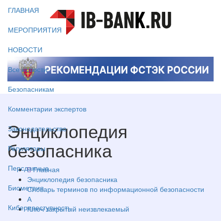
ГЛАВНАЯ
МЕРОПРИЯТИЯ
НОВОСТИ
Все новости
Безопасникам
Комментарии экспертов
Энциклопедия
Законодательство
безопасника
Регуляторы
Персданные
Главная
Энциклопедия безопасника
Биометрия
Словарь терминов по информационной безопасности
А
Киберпреступность
Ключ закрытый неизвлекаемый