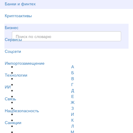
Банки и финтех
Криптоактивы
Бизнес
Сервисы
Соцсети
Импортозамещение
А
Б
Технологии
В
Г
ИИ
Д
Е
Связь
Ж
З
Нацбезопасность
И
К
Санкции
Л
М