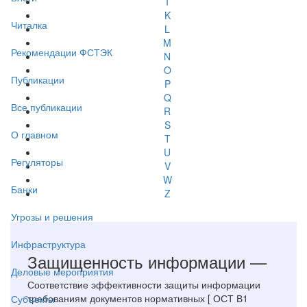
I
K
Читалка
L
M
Рекомендации ФСТЭК
N
O
Публикации
P
Q
Все публикации
R
S
О главном
T
U
Регуляторы
V
W
Банки
Z
Угрозы и решения
Инфраструктура
Защищенность информации —
Деловые мероприятия
Соответствие эффективности защиты информации
требованиям документов нормативных [ ОСТ В1
Субъекты