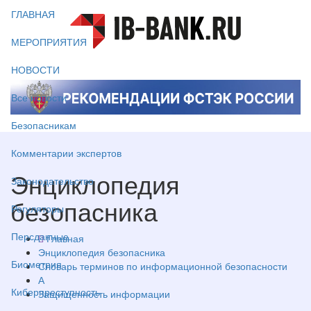
ГЛАВНАЯ
МЕРОПРИЯТИЯ
НОВОСТИ
Все новости
Безопасникам
Комментарии экспертов
Энциклопедия
Законодательство
безопасника
Регуляторы
Персданные
Главная
Энциклопедия безопасника
Биометрия
Словарь терминов по информационной безопасности
А
Киберпреступность
Защищенность информации