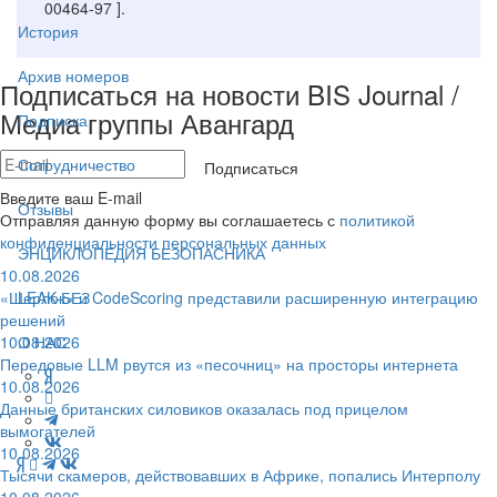
00464-97 ].
История
Архив номеров
Подписаться на новости BIS Journal /
Медиа группы Авангард
Подписка
Сотрудничество
Подписаться
Введите ваш E-mail
Отзывы
Отправляя данную форму вы соглашаетесь с
политикой
конфиденциальности персональных данных
ЭНЦИКЛОПЕДИЯ БЕЗОПАСНИКА
10.08.2026
«Шерлок» и CodeScoring представили расширенную интеграцию
LEAK-БЕЗ
решений
10.08.2026
О НАС
Передовые LLM рвутся из «песочниц» на просторы интернета
10.08.2026
Данные британских силовиков оказалась под прицелом
вымогателей
10.08.2026
Тысячи скамеров, действовавших в Африке, попались Интерполу
10.08.2026