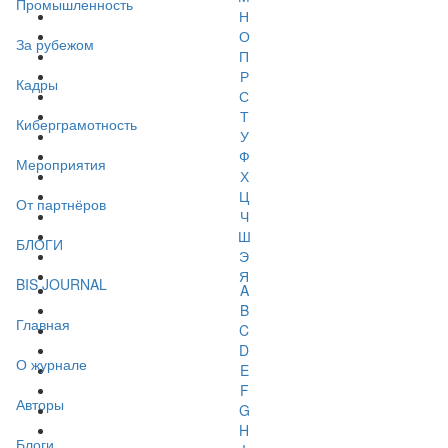
Промышленность
Н
О
За рубежом
П
Р
Кадры
С
Т
Киберграмотность
У
Ф
Мероприятия
Х
Ц
От партнёров
Ч
Ш
БЛОГИ
Э
Я
BIS JOURNAL
A
B
Главная
C
D
О журнале
E
F
Авторы
G
H
Блоги