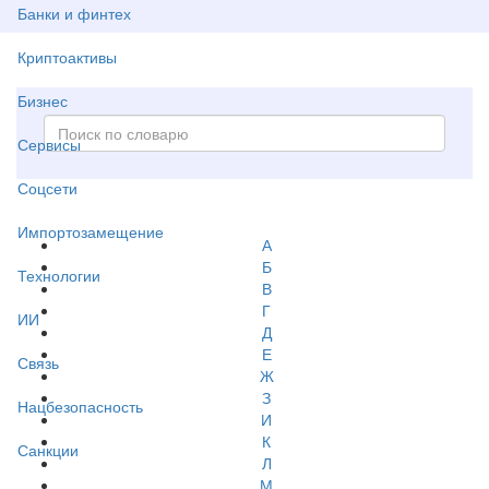
Банки и финтех
Криптоактивы
Бизнес
Сервисы
Соцсети
Импортозамещение
А
Б
Технологии
В
Г
ИИ
Д
Е
Связь
Ж
З
Нацбезопасность
И
К
Санкции
Л
М