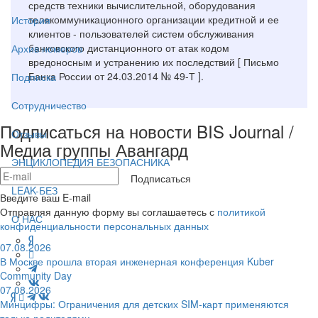
средств техники вычислительной, оборудования
телекоммуникационного организации кредитной и ее
История
клиентов - пользователей систем обслуживания
банковского дистанционного от атак кодом
Архив номеров
вредоносным и устранению их последствий [ Письмо
Банка России от 24.03.2014 № 49-Т ].
Подписка
Сотрудничество
Подписаться на новости BIS Journal /
Отзывы
Медиа группы Авангард
ЭНЦИКЛОПЕДИЯ БЕЗОПАСНИКА
Подписаться
LEAK-БЕЗ
Введите ваш E-mail
Отправляя данную форму вы соглашаетесь с
политикой
О НАС
конфиденциальности персональных данных
07.08.2026
В Москве прошла вторая инженерная конференция Kuber
Community Day
07.08.2026
Минцифры: Ограничения для детских SIM-карт применяются
только родителями