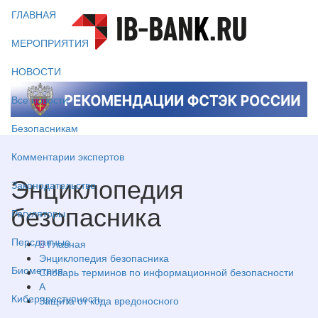
ГЛАВНАЯ
МЕРОПРИЯТИЯ
НОВОСТИ
Все новости
Безопасникам
Комментарии экспертов
Энциклопедия
Законодательство
безопасника
Регуляторы
Персданные
Главная
Энциклопедия безопасника
Биометрия
Словарь терминов по информационной безопасности
А
Киберпреступность
Защита от кода вредоносного