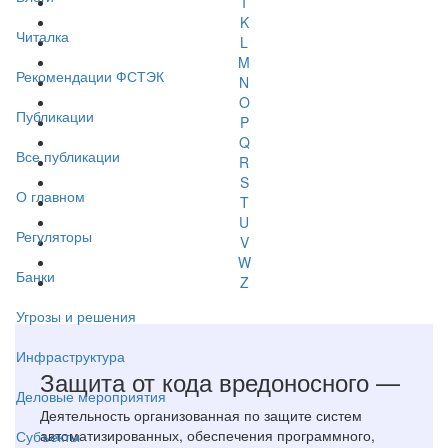
I
K
Читалка
L
M
Рекомендации ФСТЭК
N
O
Публикации
P
Q
Все публикации
R
S
О главном
T
U
Регуляторы
V
W
Банки
Z
Угрозы и решения
Инфраструктура
Защита от кода вредоносного —
Деловые мероприятия
Деятельность организованная по защите систем
автоматизированных, обеспечения программного,
Субъекты