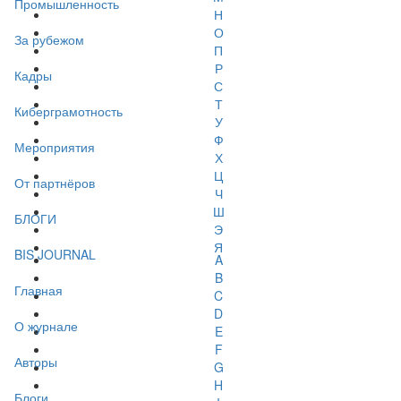
Промышленность
Н
О
За рубежом
П
Р
Кадры
С
Т
Киберграмотность
У
Ф
Мероприятия
Х
Ц
От партнёров
Ч
Ш
БЛОГИ
Э
Я
BIS JOURNAL
A
B
Главная
C
D
О журнале
E
F
Авторы
G
H
Блоги