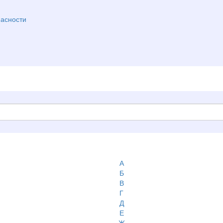
асности
А
Б
В
Г
Д
Е
Ж