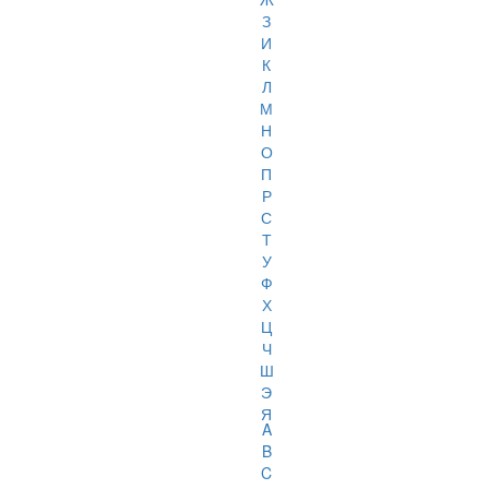
З
И
К
Л
М
Н
О
П
Р
С
Т
У
Ф
Х
Ц
Ч
Ш
Э
Я
A
B
C