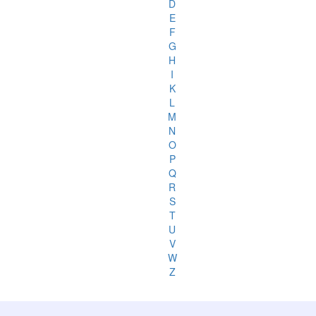
D
E
F
G
H
I
K
L
M
N
O
P
Q
R
S
T
U
V
W
Z