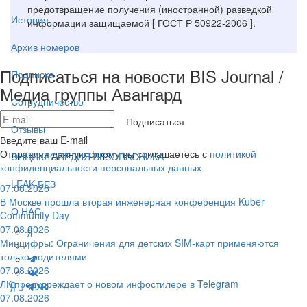
предотвращение получения (иностранной) разведкой
История
информации защищаемой [ ГОСТ Р 50922-2006 ].
Архив номеров
Подписаться на новости BIS Journal /
Подписка
Медиа группы Авангард
Сотрудничество
Подписаться
Отзывы
Введите ваш E-mail
Отправляя данную форму вы соглашаетесь с
политикой
ЭНЦИКЛОПЕДИЯ БЕЗОПАСНИКА
конфиденциальности персональных данных
LEAK-БЕЗ
07.08.2026
В Москве прошла вторая инженерная конференция Kuber
О НАС
Community Day
07.08.2026
Минцифры: Ограничения для детских SIM-карт применяются
только родителями
07.08.2026
ЛК предупреждает о новом инфостилере в Telegram
07.08.2026