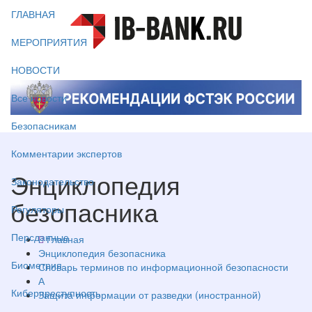
ГЛАВНАЯ
МЕРОПРИЯТИЯ
НОВОСТИ
Все новости
Безопасникам
Комментарии экспертов
Энциклопедия
Законодательство
безопасника
Регуляторы
Персданные
Главная
Энциклопедия безопасника
Биометрия
Словарь терминов по информационной безопасности
А
Киберпреступность
Защита информации от разведки (иностранной)