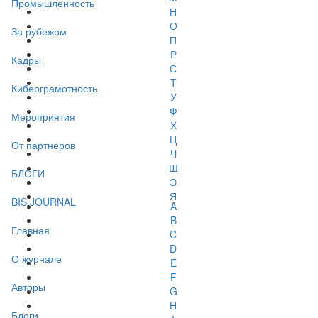
Промышленность
Н
О
За рубежом
П
Р
Кадры
С
Т
Киберграмотность
У
Ф
Мероприятия
Х
Ц
От партнёров
Ч
Ш
БЛОГИ
Э
Я
BIS JOURNAL
A
B
Главная
C
D
О журнале
E
F
Авторы
G
H
Блоги