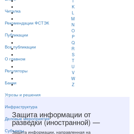
I
K
Читалка
L
M
Рекомендации ФСТЭК
N
O
Публикации
P
Q
Все публикации
R
S
О главном
T
U
Регуляторы
V
W
Банки
Z
Угрозы и решения
Инфраструктура
Защита информации от
Деловые мероприятия
разведки (иностранной) —
Субъекты
Защита информации, направленная на