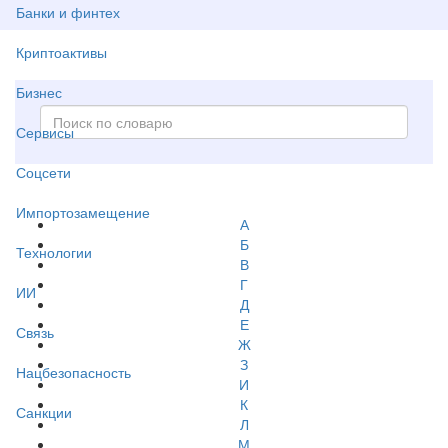
Банки и финтех
Криптоактивы
Бизнес
Сервисы
Соцсети
Импортозамещение
А
Б
Технологии
В
Г
ИИ
Д
Е
Связь
Ж
З
Нацбезопасность
И
К
Санкции
Л
М