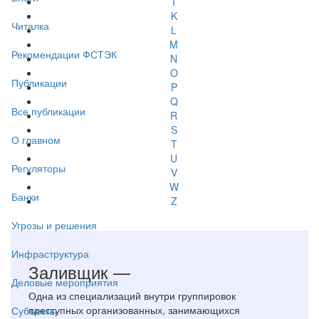
I
K
Читалка
L
M
Рекомендации ФСТЭК
N
O
Публикации
P
Q
Все публикации
R
S
О главном
T
U
Регуляторы
V
W
Банки
Z
Угрозы и решения
Инфраструктура
Заливщик —
Деловые мероприятия
Одна из специализаций внутри группировок
преступных организованных, занимающихся
Субъекты