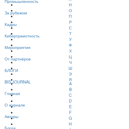
Промышленность
Н
О
За рубежом
П
Р
Кадры
С
Т
Киберграмотность
У
Ф
Мероприятия
Х
Ц
От партнёров
Ч
Ш
БЛОГИ
Э
Я
BIS JOURNAL
A
B
Главная
C
D
О журнале
E
F
Авторы
G
H
Блоги