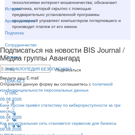
технологиями интернет-мошенничества; обозначает
участника, который скрытно с помощью
История
предварительно установленной программы
вредоносной управляет компьютером потерпевшего и
Архив номеров
производит платеж от его имени.
Подписка
Сотрудничество
Подписаться на новости BIS Journal /
Медиа группы Авангард
Отзывы
ЭНЦИКЛОПЕДИЯ БЕЗОПАСНИКА
Подписаться
Введите ваш E-mail
LEAK-БЕЗ
Отправляя данную форму вы соглашаетесь с
политикой
конфиденциальности персональных данных
О НАС
06.08.2026
Банк России привёл статистику по киберпреступности за три
месяца
06.08.2026
Как магистральная сеть становится сервисом для бизнеса
06.08.2026
У Wildberries появится свой мессенджер?