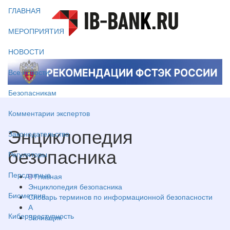
ГЛАВНАЯ
МЕРОПРИЯТИЯ
НОВОСТИ
Все новости
Безопасникам
Комментарии экспертов
Энциклопедия
Законодательство
безопасника
Регуляторы
Персданные
Главная
Энциклопедия безопасника
Биометрия
Словарь терминов по информационной безопасности
А
Киберпреступность
Заливщик