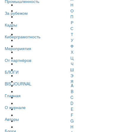
Промышленность
Н
О
За рубежом
П
Р
Кадры
С
Т
Киберграмотность
У
Ф
Мероприятия
Х
Ц
От партнёров
Ч
Ш
БЛОГИ
Э
Я
BIS JOURNAL
A
B
Главная
C
D
О журнале
E
F
Авторы
G
H
Блоги