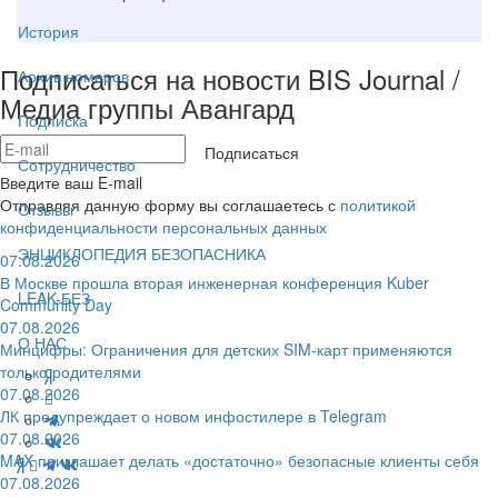
История
Подписаться на новости BIS Journal /
Архив номеров
Медиа группы Авангард
Подписка
Подписаться
Сотрудничество
Введите ваш E-mail
Отправляя данную форму вы соглашаетесь с
политикой
Отзывы
конфиденциальности персональных данных
ЭНЦИКЛОПЕДИЯ БЕЗОПАСНИКА
07.08.2026
В Москве прошла вторая инженерная конференция Kuber
LEAK-БЕЗ
Community Day
07.08.2026
О НАС
Минцифры: Ограничения для детских SIM-карт применяются
только родителями
07.08.2026
ЛК предупреждает о новом инфостилере в Telegram
07.08.2026
MAX приглашает делать «достаточно» безопасные клиенты себя
07.08.2026