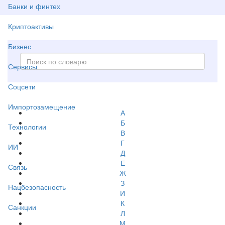
Банки и финтех
Криптоактивы
Бизнес
Сервисы
Соцсети
Импортозамещение
А
Б
Технологии
В
Г
ИИ
Д
Е
Связь
Ж
З
Нацбезопасность
И
К
Санкции
Л
М