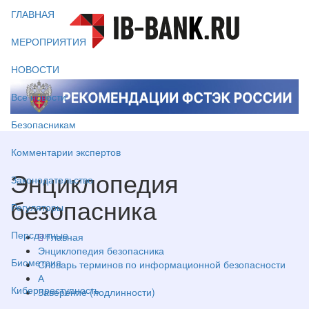
ГЛАВНАЯ
МЕРОПРИЯТИЯ
НОВОСТИ
Все новости
Безопасникам
Комментарии экспертов
Энциклопедия
Законодательство
безопасника
Регуляторы
Персданные
Главная
Энциклопедия безопасника
Биометрия
Словарь терминов по информационной безопасности
А
Киберпреступность
Заверение (подлинности)