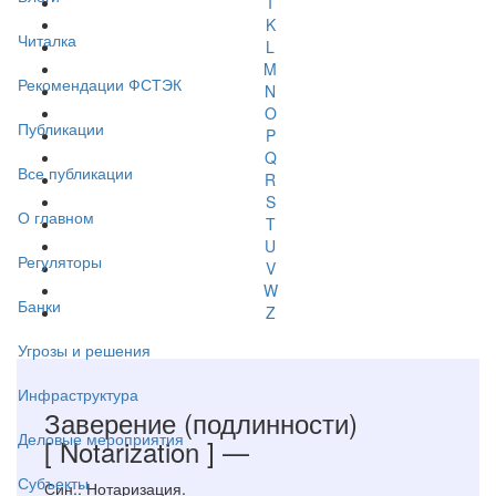
I
K
Читалка
L
M
Рекомендации ФСТЭК
N
O
Публикации
P
Q
Все публикации
R
S
О главном
T
U
Регуляторы
V
W
Банки
Z
Угрозы и решения
Инфраструктура
Заверение (подлинности)
Деловые мероприятия
[ Notarization ]
—
Субъекты
Син.: Нотаризация.