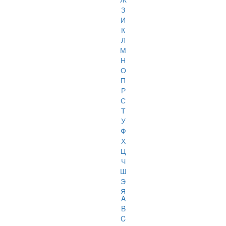
З
И
К
Л
М
Н
О
П
Р
С
Т
У
Ф
Х
Ц
Ч
Ш
Э
Я
A
B
C