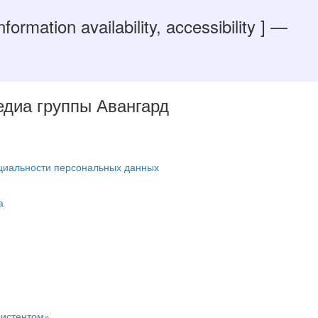
Information availability, accessibility ]
—
Медиа группы Авангард
циальности персональных данных
а
систентом»