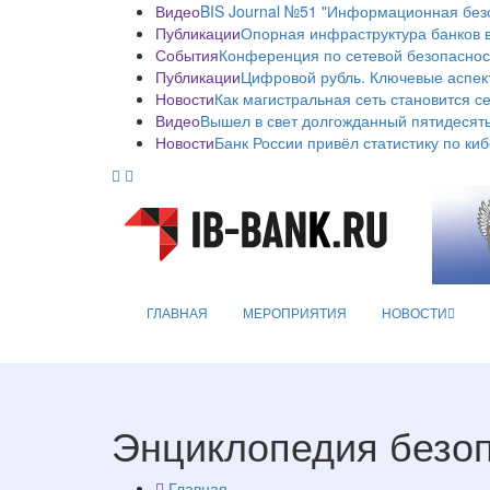
Видео
BIS Journal №51 "Информационная без
Публикации
Опорная инфраструктура банков в
События
Конференция по сетевой безопаснос
Публикации
Цифровой рубль. Ключевые аспек
Новости
Как магистральная сеть становится с
Видео
Вышел в свет долгожданный пятидесяты
Новости
Банк России привёл статистику по ки
ГЛАВНАЯ
МЕРОПРИЯТИЯ
НОВОСТИ
Энциклопедия безо
Главная