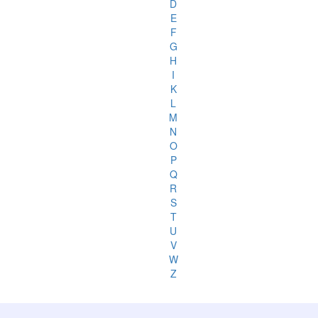
D
E
F
G
H
I
K
L
M
N
O
P
Q
R
S
T
U
V
W
Z