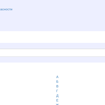
асности
А
Б
В
Г
Д
Е
Ж