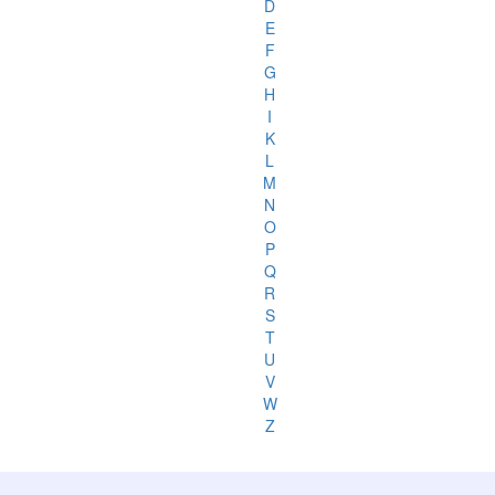
D
E
F
G
H
I
K
L
M
N
O
P
Q
R
S
T
U
V
W
Z