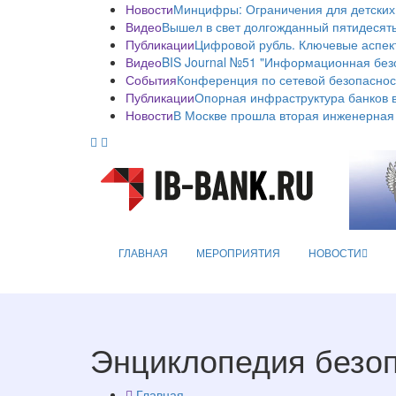
Новости
Минцифры: Ограничения для детских
Видео
Вышел в свет долгожданный пятидесяты
Публикации
Цифровой рубль. Ключевые аспек
Видео
BIS Journal №51 "Информационная без
События
Конференция по сетевой безопаснос
Публикации
Опорная инфраструктура банков в
Новости
В Москве прошла вторая инженерная
ГЛАВНАЯ
МЕРОПРИЯТИЯ
НОВОСТИ
Энциклопедия безо
Главная