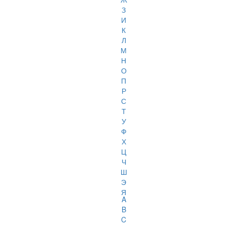
З
И
К
Л
М
Н
О
П
Р
С
Т
У
Ф
Х
Ц
Ч
Ш
Э
Я
A
B
C