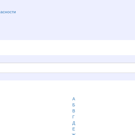
асности
А
Б
В
Г
Д
Е
Ж