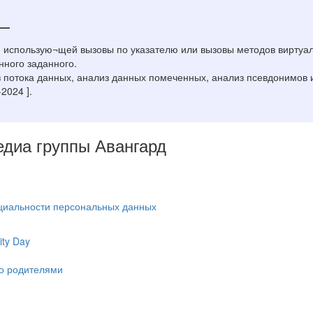
 —
 использую¬щей вызовы по указателю или вызовы методов виртуал
нного заданного.
 потока данных, анализ данных помеченных, анализ псевдонимов 
2024 ].
Медиа группы Авангард
циальности персональных данных
ty Day
ко родителями