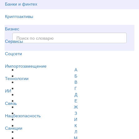
Банки и финтех
Криптоактивы
Бизнес
Сервисы
Соцсети
Импортозамещение
А
Б
Технологии
В
Г
ИИ
Д
Е
Связь
Ж
З
Нацбезопасность
И
К
Санкции
Л
М