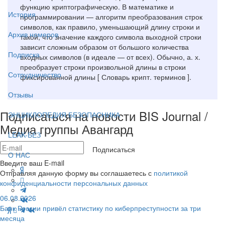
функцию криптографическую. В математике и
История
программировании — алгоритм преобразования строк
символов, как правило, уменьшающий длину строки и
Архив номеров
такой, что значение каждого символа выходной строки
зависит сложным образом от большого количества
Подписка
входных символов (в идеале — от всех). Обычно, а. х.
преобразует строки произвольной длины в строки
Сотрудничество
фиксированной длины [ Словарь крипт. терминов ].
Отзывы
Подписаться на новости BIS Journal /
ЭНЦИКЛОПЕДИЯ БЕЗОПАСНИКА
Медиа группы Авангард
LEAK-БЕЗ
Подписаться
О НАС
Введите ваш E-mail
Отправляя данную форму вы соглашаетесь с
политикой
конфиденциальности персональных данных
06.08.2026
Банк России привёл статистику по киберпреступности за три
месяца