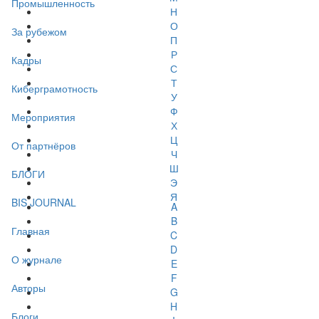
Промышленность
Н
О
За рубежом
П
Р
Кадры
С
Т
Киберграмотность
У
Ф
Мероприятия
Х
Ц
От партнёров
Ч
Ш
БЛОГИ
Э
Я
BIS JOURNAL
A
B
Главная
C
D
О журнале
E
F
Авторы
G
H
Блоги