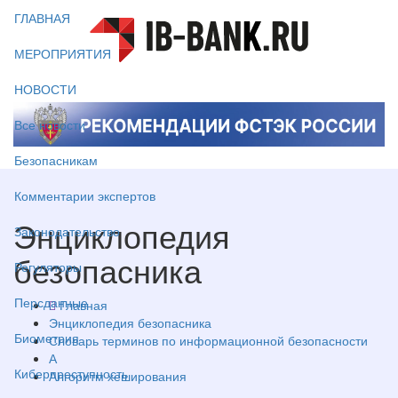
ГЛАВНАЯ
МЕРОПРИЯТИЯ
НОВОСТИ
Все новости
Безопасникам
Комментарии экспертов
Энциклопедия
Законодательство
безопасника
Регуляторы
Персданные
Главная
Энциклопедия безопасника
Биометрия
Словарь терминов по информационной безопасности
А
Киберпреступность
Алгоритм хеширования