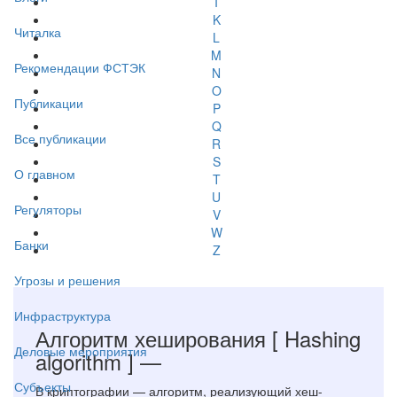
I
K
Читалка
L
M
Рекомендации ФСТЭК
N
O
Публикации
P
Q
Все публикации
R
S
О главном
T
U
Регуляторы
V
W
Банки
Z
Угрозы и решения
Инфраструктура
Алгоритм хеширования
[ Hashing
Деловые мероприятия
algorithm ]
—
Субъекты
В криптографии — алгоритм, реализующий хеш-