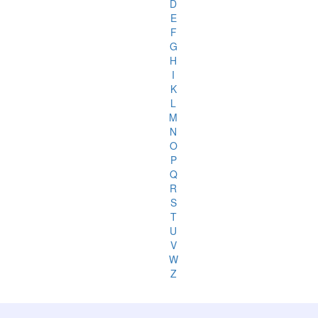
D
E
F
G
H
I
K
L
M
N
O
P
Q
R
S
T
U
V
W
Z