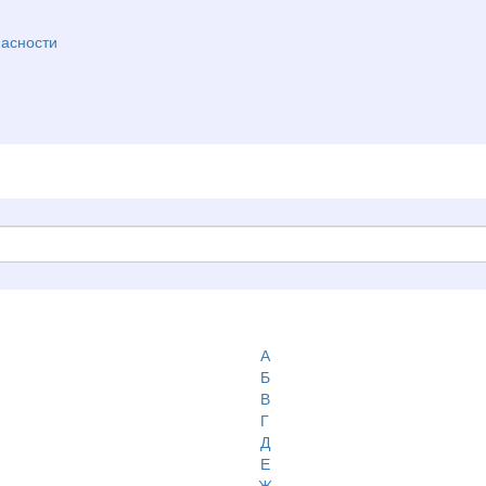
асности
А
Б
В
Г
Д
Е
Ж