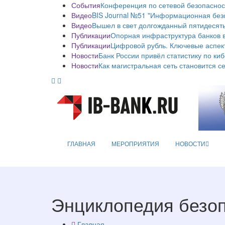
События
Конференция по сетевой безопаснос
Видео
BIS Journal №51 "Информационная без
Видео
Вышел в свет долгожданный пятидесяты
Публикации
Опорная инфраструктура банков в
Публикации
Цифровой рубль. Ключевые аспек
Новости
Банк России привёл статистику по ки
Новости
Как магистральная сеть становится с
ГЛАВНАЯ
МЕРОПРИЯТИЯ
НОВОСТИ
Энциклопедия безо
Главная