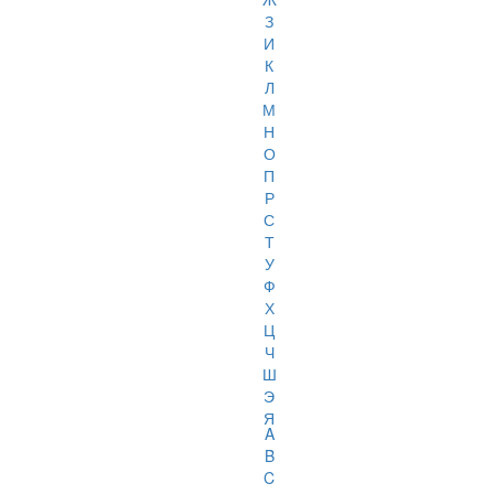
З
И
К
Л
М
Н
О
П
Р
С
Т
У
Ф
Х
Ц
Ч
Ш
Э
Я
A
B
C