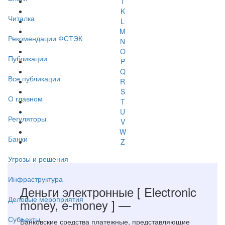
I
K
Читалка
L
M
Рекомендации ФСТЭК
N
O
Публикации
P
Q
Все публикации
R
S
О главном
T
U
Регуляторы
V
W
Банки
Z
Угрозы и решения
Инфраструктура
Деньги электронные
[ Electronic
Деловые мероприятия
money, e-money ]
—
Субъекты
Банковские средства платежные, представляющие