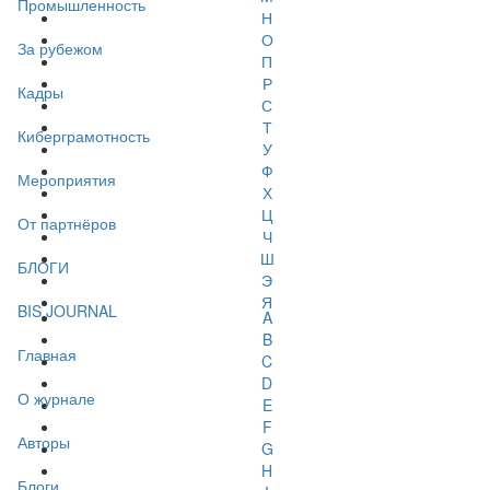
Промышленность
Н
О
За рубежом
П
Р
Кадры
С
Т
Киберграмотность
У
Ф
Мероприятия
Х
Ц
От партнёров
Ч
Ш
БЛОГИ
Э
Я
BIS JOURNAL
A
B
Главная
C
D
О журнале
E
F
Авторы
G
H
Блоги