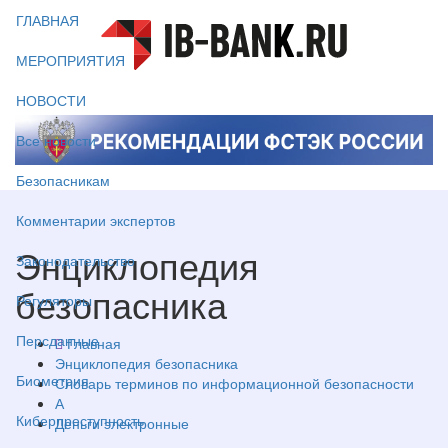
ГЛАВНАЯ
МЕРОПРИЯТИЯ
НОВОСТИ
Все новости
Безопасникам
Комментарии экспертов
Энциклопедия
Законодательство
безопасника
Регуляторы
Персданные
Главная
Энциклопедия безопасника
Биометрия
Словарь терминов по информационной безопасности
А
Киберпреступность
Деньги электронные