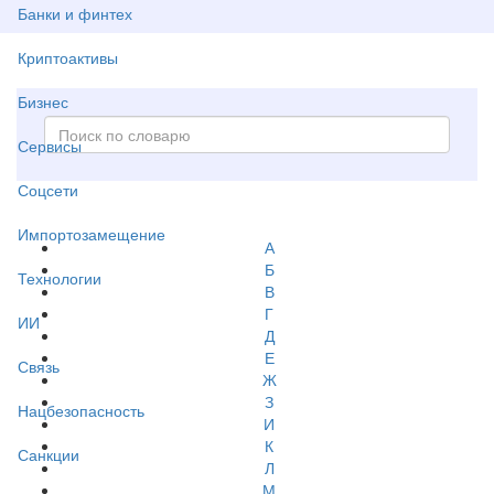
Банки и финтех
Криптоактивы
Бизнес
Сервисы
Соцсети
Импортозамещение
А
Б
Технологии
В
Г
ИИ
Д
Е
Связь
Ж
З
Нацбезопасность
И
К
Санкции
Л
М