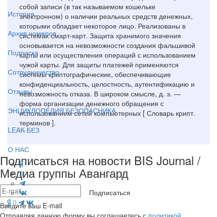
собой записи (в так называемом кошельке
История
электронном) о наличии реальных средств денежных,
которыми обладает некоторое лицо. Реализованы в
Архив номеров
системах смарт-карт. Защита хранимого значения
основывается на невозможности создания фальшивой
Подписка
карты или осуществления операций с использованием
чужой карты. Для защиты платежей применяются
Сотрудничество
системы криптографические, обеспечивающие
конфиденциальность, целостность, аутентификацию и
Отзывы
невозможность отказа. В широком смысле, д. э. —
форма организации денежного обращения с
ЭНЦИКЛОПЕДИЯ БЕЗОПАСНИКА
использованием сетей компьютерных [ Словарь крипт.
терминов ].
LEAK-БЕЗ
О НАС
Подписаться на новости BIS Journal /
Медиа группы Авангард
Подписаться
Введите ваш E-mail
Отправляя данную форму вы соглашаетесь с
политикой