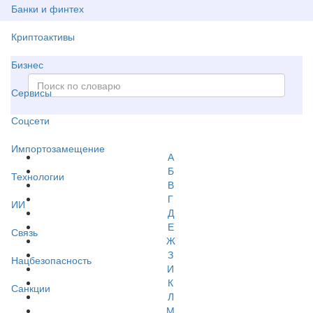
Банки и финтех
Криптоактивы
Бизнес
Сервисы
Соцсети
Импортозамещение
А
Б
Технологии
В
Г
ИИ
Д
Е
Связь
Ж
З
Нацбезопасность
И
К
Санкции
Л
М