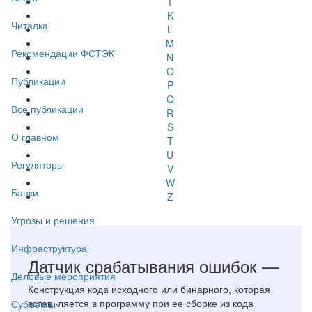
I
K
Читалка
L
M
Рекомендации ФСТЭК
N
O
Публикации
P
Q
Все публикации
R
S
О главном
T
U
Регуляторы
V
W
Банки
Z
Угрозы и решения
Инфраструктура
Датчик срабатывания ошибок —
Деловые мероприятия
Конструкция кода исходного или бинарного, которая
встав¬ляется в программу при ее сборке из кода
Субъекты