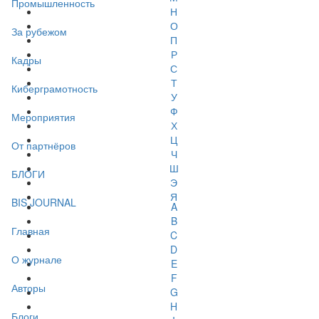
Промышленность
Н
О
За рубежом
П
Р
Кадры
С
Т
Киберграмотность
У
Ф
Мероприятия
Х
Ц
От партнёров
Ч
Ш
БЛОГИ
Э
Я
BIS JOURNAL
A
B
Главная
C
D
О журнале
E
F
Авторы
G
H
Блоги