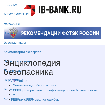
ГЛАВНАЯ
МЕРОПРИЯТИЯ
НОВОСТИ
Все новости
Безопасникам
Комментарии экспертов
Энциклопедия
Законодательство
безопасника
Регуляторы
Персданные
Главная
Энциклопедия безопасника
Биометрия
Словарь терминов по информационной безопасности
А
Киберпреступность
Датчик срабатывания ошибок