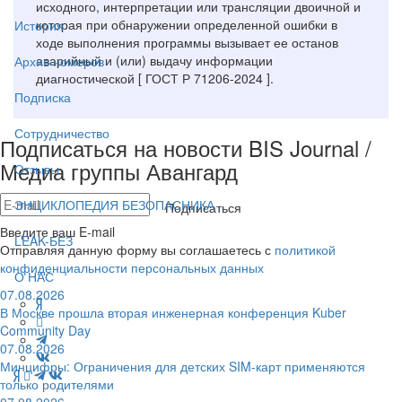
исходного, интерпретации или трансляции двоичной и
которая при обнаружении определенной ошибки в
История
ходе выполнения программы вызывает ее останов
аварийный и (или) выдачу информации
Архив номеров
диагностической [ ГОСТ Р 71206-2024 ].
Подписка
Сотрудничество
Подписаться на новости BIS Journal /
Медиа группы Авангард
Отзывы
ЭНЦИКЛОПЕДИЯ БЕЗОПАСНИКА
Подписаться
Введите ваш E-mail
LEAK-БЕЗ
Отправляя данную форму вы соглашаетесь с
политикой
конфиденциальности персональных данных
О НАС
07.08.2026
В Москве прошла вторая инженерная конференция Kuber
Community Day
07.08.2026
Минцифры: Ограничения для детских SIM-карт применяются
только родителями
07.08.2026