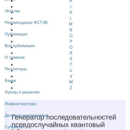
H
I
Читалка
K
L
Рекомендации ФСТЭК
M
N
Публикации
O
P
Все публикации
Q
R
О главном
S
T
Регуляторы
U
V
Банки
W
Z
Угрозы и решения
Инфраструктура
Генератор последовательностей
Деловые мероприятия
псевдослучайных квантовый
Субъекты