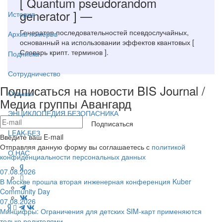
[ Quantum pseudorandom
generator ]
—
История
Генератор последовательностей псевдослучайных,
Архив номеров
основанный на использовании эффектов квантовых [
Словарь крипт. терминов ].
Подписка
Сотрудничество
Подписаться на новости BIS Journal /
Отзывы
Медиа группы Авангард
ЭНЦИКЛОПЕДИЯ БЕЗОПАСНИКА
Подписаться
LEAK-БЕЗ
Введите ваш E-mail
Отправляя данную форму вы соглашаетесь с
политикой
О НАС
конфиденциальности персональных данных
07.08.2026
В Москве прошла вторая инженерная конференция Kuber
Community Day
07.08.2026
Минцифры: Ограничения для детских SIM-карт применяются
только родителями