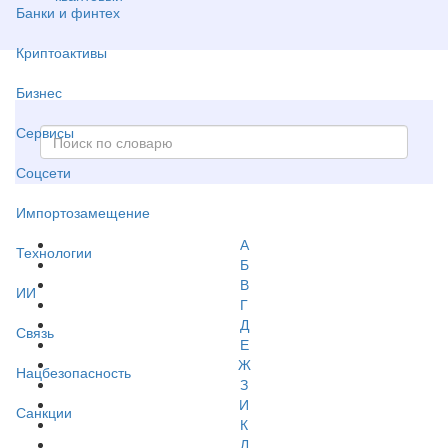
Банки и финтех
Криптоактивы
Бизнес
Сервисы
Соцсети
Импортозамещение
А
Технологии
Б
В
ИИ
Г
Д
Связь
Е
Ж
Нацбезопасность
З
И
Санкции
К
Л