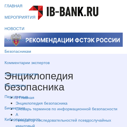
ГЛАВНАЯ
МЕРОПРИЯТИЯ
НОВОСТИ
Все новости
Безопасникам
Комментарии экспертов
Энциклопедия
Законодательство
безопасника
Регуляторы
Персданные
Главная
Энциклопедия безопасника
Биометрия
Словарь терминов по информационной безопасности
А
Киберпреступность
Генератор последовательностей псевдослучайных
квантовый