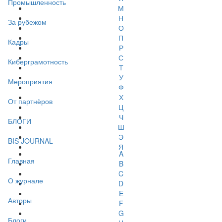
Промышленность
М
Н
За рубежом
О
П
Кадры
Р
С
Киберграмотность
Т
У
Мероприятия
Ф
Х
От партнёров
Ц
Ч
БЛОГИ
Ш
Э
BIS JOURNAL
Я
A
Главная
B
C
О журнале
D
E
Авторы
F
G
Блоги