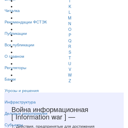
I
K
Читалка
L
M
Рекомендации ФСТЭК
N
O
Публикации
P
Q
Все публикации
R
S
О главном
T
U
Регуляторы
V
W
Банки
Z
Угрозы и решения
Инфраструктура
Война информационная
Деловые мероприятия
[ Information war ]
—
Субъекты
1. Действия, предпринятые для достижения