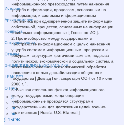
информационного превосходства путем нанесения
История
ущерба информации, процессам, основанным на
информации, и системам информационным
Архив номеров
противника при одновременной защите информации
собственной, процессов, основанных на информации
Подписка
и системах информационных [ Глосс. по ИО ].
2. Противоборство между государствами в
Сотрудничество
пространстве информационном с целью нанесения
ущерба системам информационным, процессам и
Отзывы
ресурсам, структурам критически важным, подрыва
политической, экономической и социальной систем, а
ЭНЦИКЛОПЕДИЯ БЕЗОПАСНИКА
также массированной психологической обработки
населения с целью дестабилизации общества и
LEAK-БЕЗ
государства [ Доклад Ген. секретаря ООН от 10 июня
2000 г. ].
О НАС
3. Высшая степень конфликта информационного
между государствами, когда операции
информационные проводятся структурами
государственными для достижения целей военно-
политических [ Russia-U.S. Bilateral ]