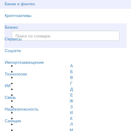
Банки и финтех
Криптоактивы
Бизнес
Сервисы
Соцсети
Импортозамещение
А
Б
Технологии
В
Г
ИИ
Д
Е
Связь
Ж
З
Нацбезопасность
И
К
Санкции
Л
М