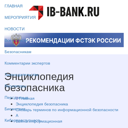
ГЛАВНАЯ
МЕРОПРИЯТИЯ
НОВОСТИ
Все новости
Безопасникам
Комментарии экспертов
Энциклопедия
Законодательство
безопасника
Регуляторы
Персданные
Главная
Энциклопедия безопасника
Биометрия
Словарь терминов по информационной безопасности
А
Киберпреступность
Война информационная