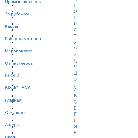
Промышленность
Н
О
За рубежом
П
Р
Кадры
С
Т
Киберграмотность
У
Ф
Мероприятия
Х
Ц
От партнёров
Ч
Ш
БЛОГИ
Э
Я
BIS JOURNAL
A
B
Главная
C
D
О журнале
E
F
Авторы
G
H
Блоги