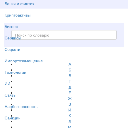
Банки и финтех
Криптоактивы
Бизнес
Сервисы
Соцсети
Импортозамещение
А
Б
Технологии
В
Г
ИИ
Д
Е
Связь
Ж
З
Нацбезопасность
И
К
Санкции
Л
М