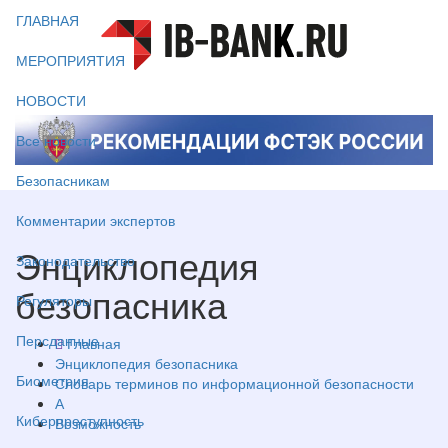
ГЛАВНАЯ
МЕРОПРИЯТИЯ
НОВОСТИ
Все новости
Безопасникам
Комментарии экспертов
Энциклопедия
Законодательство
безопасника
Регуляторы
Персданные
Главная
Энциклопедия безопасника
Биометрия
Словарь терминов по информационной безопасности
А
Киберпреступность
Возможность