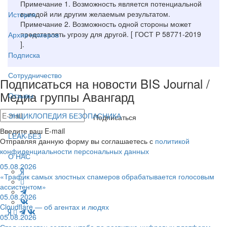
Примечание 1. Возможность является потенциальной
выгодой или другим желаемым результатом.
История
Примечание 2. Возможность одной стороны может
представлять угрозу для другой. [ ГОСТ Р 58771-2019
Архив номеров
].
Подписка
Сотрудничество
Подписаться на новости BIS Journal /
Медиа группы Авангард
Отзывы
ЭНЦИКЛОПЕДИЯ БЕЗОПАСНИКА
Подписаться
Введите ваш E-mail
LEAK-БЕЗ
Отправляя данную форму вы соглашаетесь с
политикой
конфиденциальности персональных данных
О НАС
05.08.2026
«Трафик самых злостных спамеров обрабатывается голосовым
ассистентом»
05.08.2026
Cloudflare — об агентах и людях
05.08.2026
Стал известен состав штаба по развитию цифровых платформ