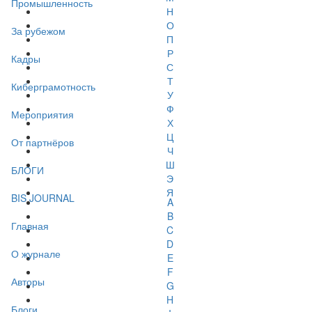
Промышленность
Н
О
За рубежом
П
Р
Кадры
С
Т
Киберграмотность
У
Ф
Мероприятия
Х
Ц
От партнёров
Ч
Ш
БЛОГИ
Э
Я
BIS JOURNAL
A
B
Главная
C
D
О журнале
E
F
Авторы
G
H
Блоги