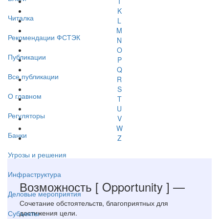
I
K
Читалка
L
M
Рекомендации ФСТЭК
N
O
Публикации
P
Q
Все публикации
R
S
О главном
T
U
Регуляторы
V
W
Банки
Z
Угрозы и решения
Инфраструктура
Возможность
[ Opportunity ]
—
Деловые мероприятия
Сочетание обстоятельств, благоприятных для
достижения цели.
Субъекты