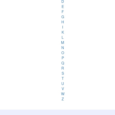
D
E
F
G
H
I
K
L
M
N
O
P
Q
R
S
T
U
V
W
Z