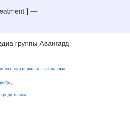
reatment ]
—
Медиа группы Авангард
циальности персональных данных
ty Day
ко родителями