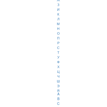
З
И
К
Л
М
Н
О
П
Р
С
Т
У
Ф
Х
Ц
Ч
Ш
Э
Я
A
B
C