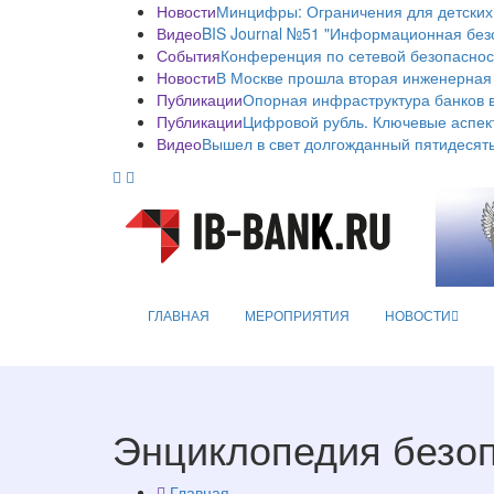
Новости
Минцифры: Ограничения для детских
Видео
BIS Journal №51 "Информационная без
События
Конференция по сетевой безопаснос
Новости
В Москве прошла вторая инженерная
Публикации
Опорная инфраструктура банков в
Публикации
Цифровой рубль. Ключевые аспек
Видео
Вышел в свет долгожданный пятидесяты
ГЛАВНАЯ
МЕРОПРИЯТИЯ
НОВОСТИ
Энциклопедия безо
Главная