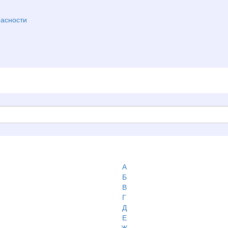
асности
А
Б
В
Г
Д
Е
Ж