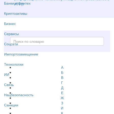
Банки и финтех
ИТТ))
Криптоактивы
Бизнес
Сервисы
Соцсети
Импортозамещение
Технологии
А
Б
ИИ
В
Г
Связь
Д
Е
Нацбезопасность
Ж
З
Санкции
И
К