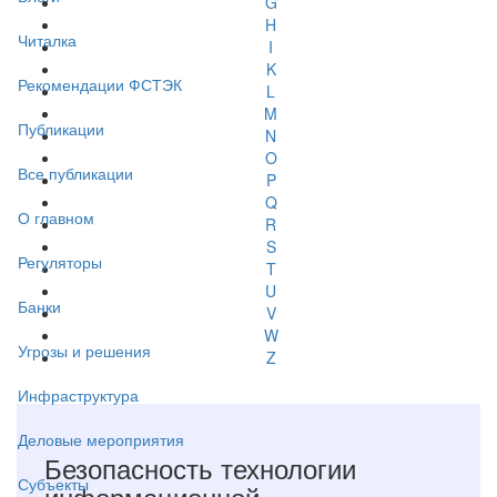
G
H
Читалка
I
K
Рекомендации ФСТЭК
L
M
Публикации
N
O
Все публикации
P
Q
О главном
R
S
Регуляторы
T
U
Банки
V
W
Угрозы и решения
Z
Инфраструктура
Деловые мероприятия
Безопасность технологии
Субъекты
информационной