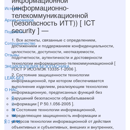
(информационно-
История
телекоммуникационной
Архив номеров
(безопасность ИТТ))
[ ICT
security ]
—
Подписка
1. Все аспекты, связанные с определением,
Сотрудничество
достижением и поддержанием конфиденциальности,
целостности, доступности, неотказуемости,
Отзывы
подотчетности, аутентичности и достоверности
технологии информационно-телекоммуникационной [
ЭНЦИКЛОПЕДИЯ БЕЗОПАСНИКА
ГОСТ Р ИСО/МЭК 13335-1-2006 ].
2. Состояние защищенности технологии
LEAK-БЕЗ
информационной, при котором обеспечивается
выполнение изделием, реализующим технологию
О НАС
информационную, предписанных функций без
нарушений безопасности обрабатываемой
информации [ Р 50.1.056-2005 ].
3. Состояние технологии информационной,
определяющее защищенность информации и
ресурсов технологии информационной от действия
объективных и субъективных, внешних и внутренних,