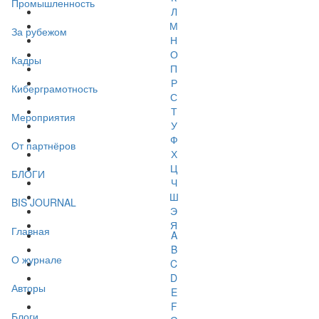
Промышленность
Л
М
За рубежом
Н
О
Кадры
П
Р
Киберграмотность
С
Т
Мероприятия
У
Ф
От партнёров
Х
Ц
БЛОГИ
Ч
Ш
BIS JOURNAL
Э
Я
Главная
A
B
О журнале
C
D
Авторы
E
F
Блоги