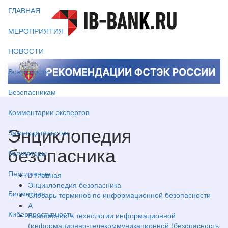
ГЛАВНАЯ
МЕРОПРИЯТИЯ
НОВОСТИ
Все новости
Безопасникам
Комментарии экспертов
Энциклопедия
Законодательство
безопасника
Регуляторы
Персданные
Главная
Энциклопедия безопасника
Биометрия
Словарь терминов по информационной безопасности
А
Киберпреступность
Безопасность технологии информационной
(информационно-телекоммуникационной (безопасность