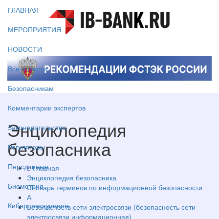
ГЛАВНАЯ
МЕРОПРИЯТИЯ
НОВОСТИ
Все новости
Безопасникам
Комментарии экспертов
Энциклопедия
Законодательство
безопасника
Регуляторы
Персданные
Главная
Энциклопедия безопасника
Биометрия
Словарь терминов по информационной безопасности
А
Киберпреступность
Безопасность сети электросвязи (безопасность сети
электросвязи информационная)