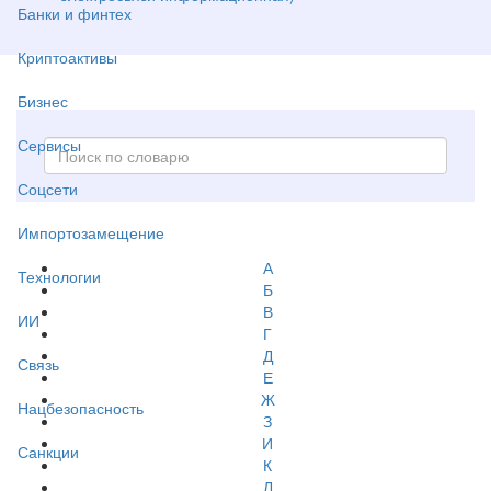
Банки и финтех
Криптоактивы
Бизнес
Сервисы
Соцсети
Импортозамещение
А
Технологии
Б
В
ИИ
Г
Д
Связь
Е
Ж
Нацбезопасность
З
И
Санкции
К
Л