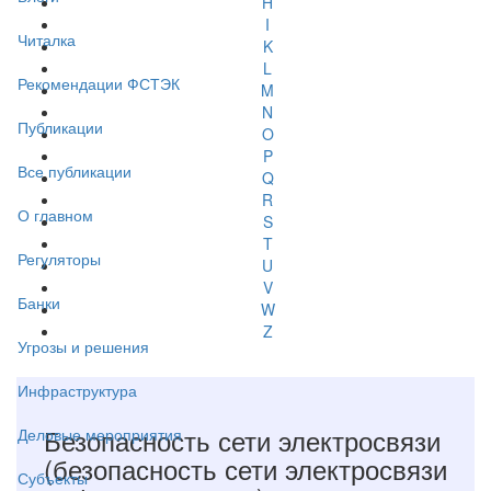
H
I
Читалка
K
L
Рекомендации ФСТЭК
M
N
Публикации
O
P
Все публикации
Q
R
О главном
S
T
Регуляторы
U
V
Банки
W
Z
Угрозы и решения
Инфраструктура
Безопасность сети электросвязи
Деловые мероприятия
(безопасность сети электросвязи
Субъекты