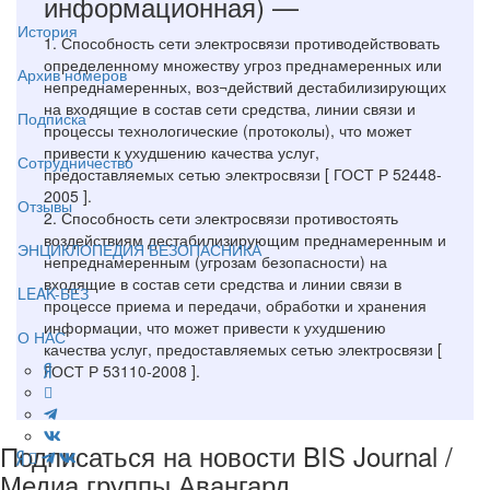
информационная) —
История
1. Способность сети электросвязи противодействовать
определенному множеству угроз преднамеренных или
Архив номеров
непреднамеренных, воз¬действий дестабилизирующих
на входящие в состав сети средства, линии связи и
Подписка
процессы технологические (протоколы), что может
привести к ухудшению качества услуг,
Сотрудничество
предоставляемых сетью электросвязи [ ГОСТ Р 52448-
2005 ].
Отзывы
2. Способность сети электросвязи противостоять
воздействиям дестабилизирующим преднамеренным и
ЭНЦИКЛОПЕДИЯ БЕЗОПАСНИКА
непреднамеренным (угрозам безопасности) на
входящие в состав сети средства и линии связи в
LEAK-БЕЗ
процессе приема и передачи, обработки и хранения
информации, что может привести к ухудшению
О НАС
качества услуг, предоставляемых сетью электросвязи [
ГОСТ Р 53110-2008 ].
Подписаться на новости BIS Journal /
Медиа группы Авангард