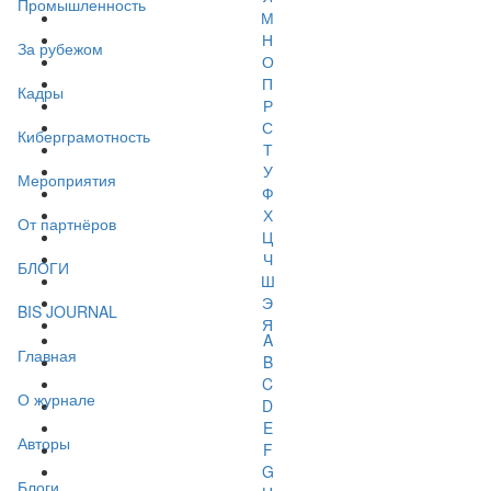
Промышленность
М
Н
За рубежом
О
П
Кадры
Р
С
Киберграмотность
Т
У
Мероприятия
Ф
Х
От партнёров
Ц
Ч
БЛОГИ
Ш
Э
BIS JOURNAL
Я
A
Главная
B
C
О журнале
D
E
Авторы
F
G
Блоги