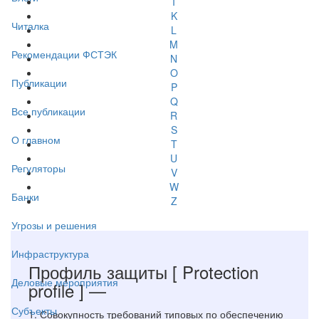
I
K
Читалка
L
M
Рекомендации ФСТЭК
N
O
Публикации
P
Q
Все публикации
R
S
О главном
T
U
Регуляторы
V
W
Банки
Z
Угрозы и решения
Инфраструктура
Профиль защиты
[ Protection
Деловые мероприятия
profile ]
—
Субъекты
1. Совокупность требований типовых по обеспечению