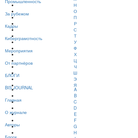
Промышленность
Н
О
За рубежом
П
Р
Кадры
С
Т
Киберграмотность
У
Ф
Мероприятия
Х
Ц
От партнёров
Ч
Ш
БЛОГИ
Э
Я
BIS JOURNAL
A
B
Главная
C
D
О журнале
E
F
Авторы
G
H
Блоги