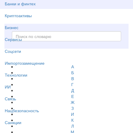
Банки и финтех
Криптоактивы
Бизнес
Сервисы
Соцсети
Импортозамещение
А
Б
Технологии
В
Г
ИИ
Д
Е
Связь
Ж
З
Нацбезопасность
И
К
Санкции
Л
М