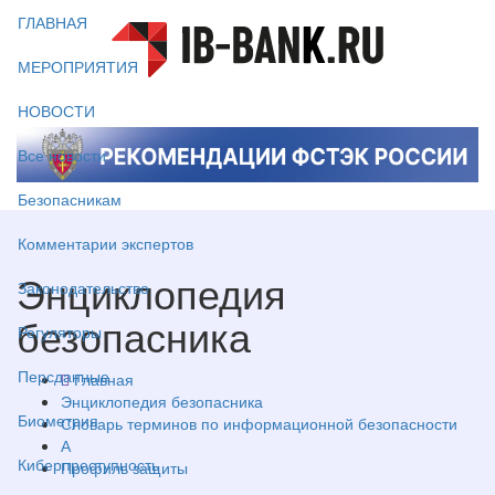
ГЛАВНАЯ
МЕРОПРИЯТИЯ
НОВОСТИ
Все новости
Безопасникам
Комментарии экспертов
Энциклопедия
Законодательство
безопасника
Регуляторы
Персданные
Главная
Энциклопедия безопасника
Биометрия
Словарь терминов по информационной безопасности
А
Киберпреступность
Профиль защиты