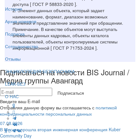
доступа [ ГОСТ Р 58833-2020 ].
История
2. Элемент данных объекта, который задает
наименование, формат, диапазон возможных
Архив номеров
значений и представление значений при обращении.
Примечание. В качестве объектов могут выступать
Подписка
элементы данных кадровых, объекты каталога
пользователей, объекты контролируемые системы
Сотрудничество
информационной [ ГОСТ Р 71753-2024 ].
Отзывы
Подписаться на новости BIS Journal /
ЭНЦИКЛОПЕДИЯ БЕЗОПАСНИКА
Медиа группы Авангард
LEAK-БЕЗ
Подписаться
О НАС
Введите ваш E-mail
Отправляя данную форму вы соглашаетесь с
политикой
конфиденциальности персональных данных
07.08.2026
В Москве прошла вторая инженерная конференция Kuber
Community Day