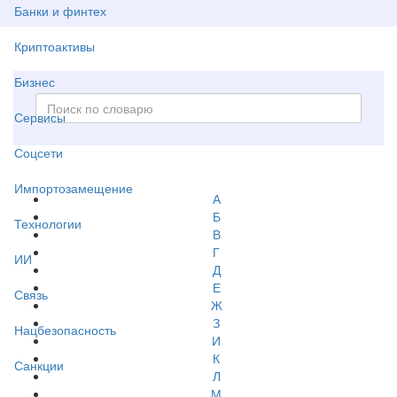
Банки и финтех
Криптоактивы
Бизнес
Сервисы
Соцсети
Импортозамещение
А
Б
Технологии
В
Г
ИИ
Д
Е
Связь
Ж
З
Нацбезопасность
И
К
Санкции
Л
М