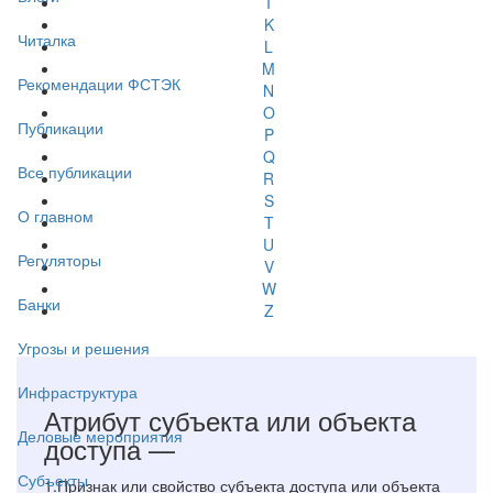
I
K
Читалка
L
M
Рекомендации ФСТЭК
N
O
Публикации
P
Q
Все публикации
R
S
О главном
T
U
Регуляторы
V
W
Банки
Z
Угрозы и решения
Инфраструктура
Атрибут субъекта или объекта
Деловые мероприятия
доступа —
Субъекты
1.Признак или свойство субъекта доступа или объекта