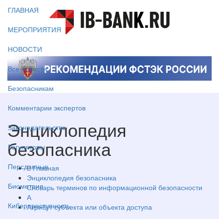
ГЛАВНАЯ
МЕРОПРИЯТИЯ
НОВОСТИ
Все новости
Безопасникам
Комментарии экспертов
Энциклопедия
Законодательство
безопасника
Регуляторы
Персданные
Главная
Энциклопедия безопасника
Биометрия
Словарь терминов по информационной безопасности
А
Киберпреступность
Атрибут субъекта или объекта доступа