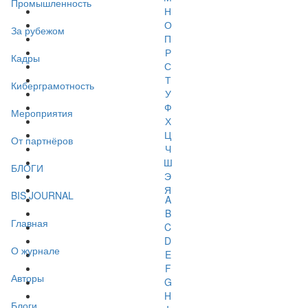
Промышленность
Н
О
За рубежом
П
Р
Кадры
С
Т
Киберграмотность
У
Ф
Мероприятия
Х
Ц
От партнёров
Ч
Ш
БЛОГИ
Э
Я
BIS JOURNAL
A
B
Главная
C
D
О журнале
E
F
Авторы
G
H
Блоги