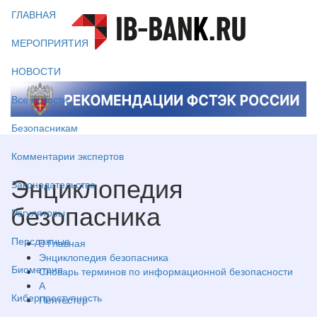
ГЛАВНАЯ
МЕРОПРИЯТИЯ
НОВОСТИ
Все новости
Безопасникам
Комментарии экспертов
Энциклопедия
Законодательство
безопасника
Регуляторы
Персданные
Главная
Энциклопедия безопасника
Биометрия
Словарь терминов по информационной безопасности
А
Киберпреступность
Пентестер