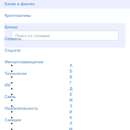
Банки и финтех
Криптоактивы
Бизнес
Сервисы
Соцсети
Импортозамещение
А
Б
Технологии
В
Г
ИИ
Д
Е
Связь
Ж
З
Нацбезопасность
И
К
Санкции
Л
М