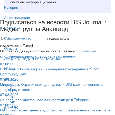
системы информационной.
История
Архив номеров
Подписаться на новости BIS Journal /
Медиа группы Авангард
Подписка
Сотрудничество
Подписаться
Введите ваш E-mail
Отзывы
Отправляя данную форму вы соглашаетесь с
политикой
конфиденциальности персональных данных
ЭНЦИКЛОПЕДИЯ БЕЗОПАСНИКА
07.08.2026
В Москве прошла вторая инженерная конференция Kuber
LEAK-БЕЗ
Community Day
07.08.2026
О НАС
Минцифры: Ограничения для детских SIM-карт применяются
только родителями
07.08.2026
ЛК предупреждает о новом инфостилере в Telegram
07.08.2026
MAX приглашает делать «достаточно» безопасные клиенты себя
07.08.2026