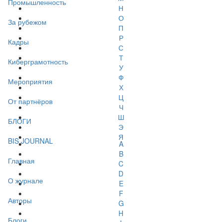
Промышленность
Н
О
За рубежом
П
Р
Кадры
С
Т
Киберграмотность
У
Ф
Мероприятия
Х
Ц
От партнёров
Ч
Ш
БЛОГИ
Э
Я
BIS JOURNAL
A
B
Главная
C
D
О журнале
E
F
Авторы
G
H
Блоги