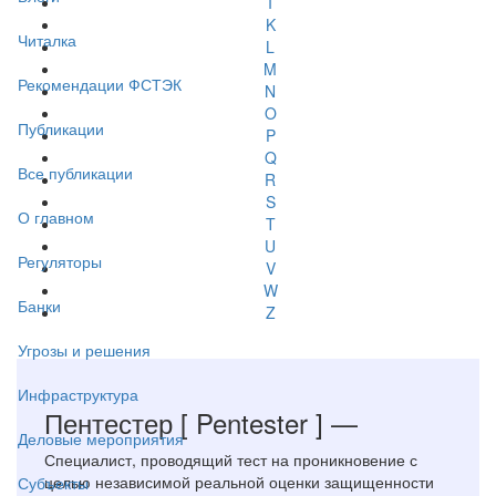
I
K
Читалка
L
M
Рекомендации ФСТЭК
N
O
Публикации
P
Q
Все публикации
R
S
О главном
T
U
Регуляторы
V
W
Банки
Z
Угрозы и решения
Инфраструктура
Пентестер
[ Pentester ]
—
Деловые мероприятия
Специалист, проводящий тест на проникновение с
целью независимой реальной оценки защищенности
Субъекты