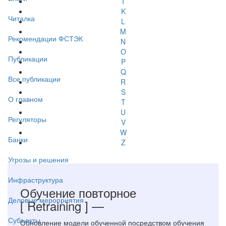
I
K
Читалка
L
M
Рекомендации ФСТЭК
N
O
Публикации
P
Q
Все публикации
R
S
О главном
T
U
Регуляторы
V
W
Банки
Z
Угрозы и решения
Инфраструктура
Обучение повторное
Деловые мероприятия
[ Retraining ]
—
Субъекты
Обновление модели обученной посредством обучения