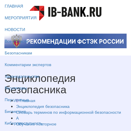
ГЛАВНАЯ
МЕРОПРИЯТИЯ
НОВОСТИ
Все новости
Безопасникам
Комментарии экспертов
Энциклопедия
Законодательство
безопасника
Регуляторы
Персданные
Главная
Энциклопедия безопасника
Биометрия
Словарь терминов по информационной безопасности
А
Киберпреступность
Обучение повторное