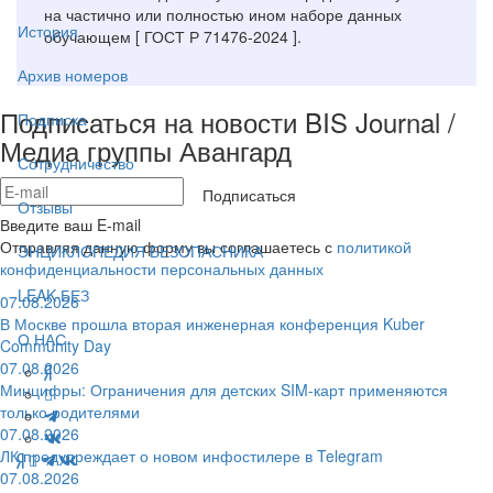
на частично или полностью ином наборе данных
История
обучающем [ ГОСТ Р 71476-2024 ].
Архив номеров
Подписаться на новости BIS Journal /
Подписка
Медиа группы Авангард
Сотрудничество
Подписаться
Отзывы
Введите ваш E-mail
Отправляя данную форму вы соглашаетесь с
политикой
ЭНЦИКЛОПЕДИЯ БЕЗОПАСНИКА
конфиденциальности персональных данных
LEAK-БЕЗ
07.08.2026
В Москве прошла вторая инженерная конференция Kuber
О НАС
Community Day
07.08.2026
Минцифры: Ограничения для детских SIM-карт применяются
только родителями
07.08.2026
ЛК предупреждает о новом инфостилере в Telegram
07.08.2026