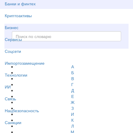
Банки и финтех
Криптоактивы
Бизнес
Сервисы
Соцсети
Импортозамещение
А
Б
Технологии
В
Г
ИИ
Д
Е
Связь
Ж
З
Нацбезопасность
И
К
Санкции
Л
М