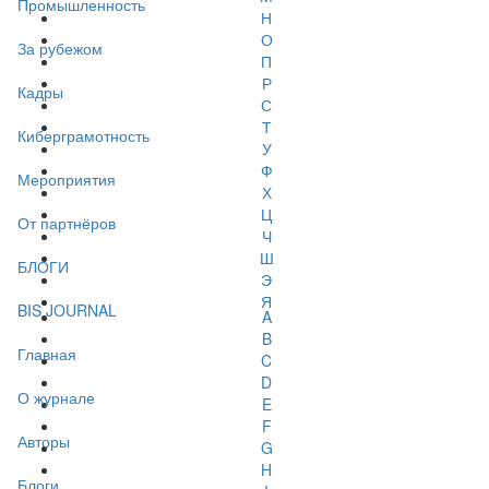
Промышленность
Н
О
За рубежом
П
Р
Кадры
С
Т
Киберграмотность
У
Ф
Мероприятия
Х
Ц
От партнёров
Ч
Ш
БЛОГИ
Э
Я
BIS JOURNAL
A
B
Главная
C
D
О журнале
E
F
Авторы
G
H
Блоги