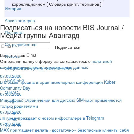
корреляционном [ Словарь крипт. терминов ].
История
Архив номеров
Подписаться на новости BIS Journal /
Подписка
Медиа группы Авангард
Сотрудничество
Подписаться
Введите ваш E-mail
Отзывы
Отправляя данную форму вы соглашаетесь с
политикой
конфиденциальности персональных данных
ЭНЦИКЛОПЕДИЯ БЕЗОПАСНИКА
07.08.2026
LEAK-БЕЗ
В Москве прошла вторая инженерная конференция Kuber
Community Day
О НАС
07.08.2026
Минцифры: Ограничения для детских SIM-карт применяются
только родителями
07.08.2026
ЛК предупреждает о новом инфостилере в Telegram
07.08.2026
MAX приглашает делать «достаточно» безопасные клиенты себя