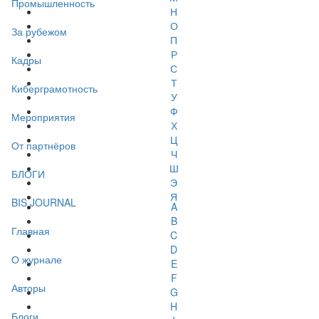
Промышленность
Н
О
За рубежом
П
Р
Кадры
С
Т
Киберграмотность
У
Ф
Мероприятия
Х
Ц
От партнёров
Ч
Ш
БЛОГИ
Э
Я
BIS JOURNAL
A
B
Главная
C
D
О журнале
E
F
Авторы
G
H
Блоги