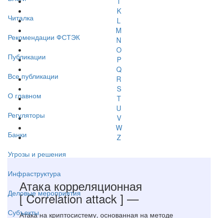
I
K
Читалка
L
M
Рекомендации ФСТЭК
N
O
Публикации
P
Q
Все публикации
R
S
О главном
T
U
Регуляторы
V
W
Банки
Z
Угрозы и решения
Инфраструктура
Атака корреляционная
Деловые мероприятия
[ Correlation attack ]
—
Субъекты
Атака на криптосистему, основанная на методе