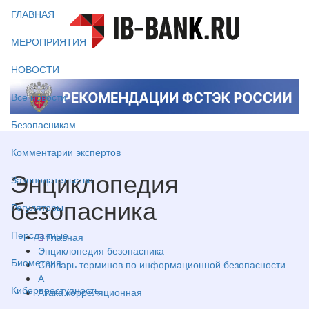
ГЛАВНАЯ
МЕРОПРИЯТИЯ
НОВОСТИ
Все новости
Безопасникам
Комментарии экспертов
Энциклопедия
Законодательство
безопасника
Регуляторы
Персданные
Главная
Энциклопедия безопасника
Биометрия
Словарь терминов по информационной безопасности
А
Киберпреступность
Атака корреляционная