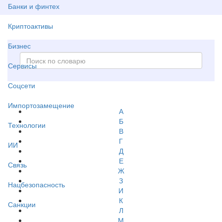
Банки и финтех
Криптоактивы
Бизнес
Сервисы
Соцсети
Импортозамещение
А
Б
Технологии
В
Г
ИИ
Д
Е
Связь
Ж
З
Нацбезопасность
И
К
Санкции
Л
М