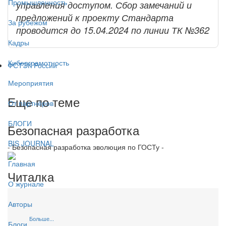
Промышленность
управления доступом. Сбор замечаний и
предложений к проекту Стандарта
За рубежом
проводится до 15.04.2024 по линии ТК №362
Кадры
Киберграмотность
ФСТЭК России
Мероприятия
Еще по теме
От партнёров
БЛОГИ
Безопасная разработка
BIS JOURNAL
- Безопасная разработка эволюция по ГОСТу -
Главная
Читалка
О журнале
Авторы
Больше...
Блоги