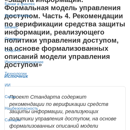
Банки и финтех
Формальная модель управления
доступом. Часть 4. Рекомендации
Криптоактивы
по верификации средства защиты
Бизнес
информации, реализующего
политики управления доступом,
Сервисы
на основе формализованных
Соцсети
описаний модели управления
Импортозамещение
доступом»
Технологии
Источник
ИИ
Проект Стандарта содержит
Связь
рекомендации по верификации средств
Нацбезопасность
защиты информации, реализующих
политики управления доступом, на основе
Санкции
формализованных описаний модели