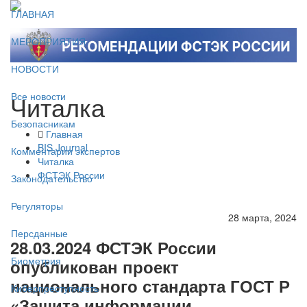
ГЛАВНАЯ
МЕРОПРИЯТИЯ
НОВОСТИ
Читалка
Все новости
Безопасникам
Главная
BIS Journal
Комментарии экспертов
Читалка
ФСТЭК России
Законодательство
Регуляторы
28 марта, 2024
Персданные
28.03.2024 ФСТЭК России
Биометрия
опубликован проект
национального стандарта ГОСТ Р
Киберпреступность
«Защита информации.