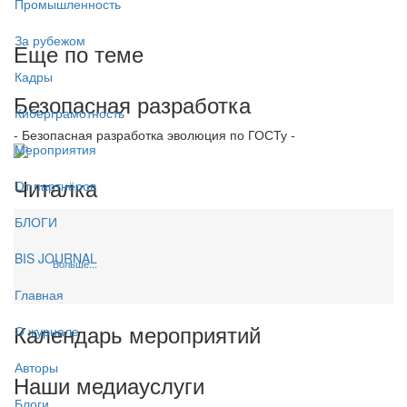
Промышленность
За рубежом
Еще по теме
Кадры
Безопасная разработка
Киберграмотность
- Безопасная разработка эволюция по ГОСТу -
Мероприятия
Читалка
От партнёров
БЛОГИ
BIS JOURNAL
Больше...
Главная
Календарь мероприятий
О журнале
Авторы
Наши медиауслуги
Блоги