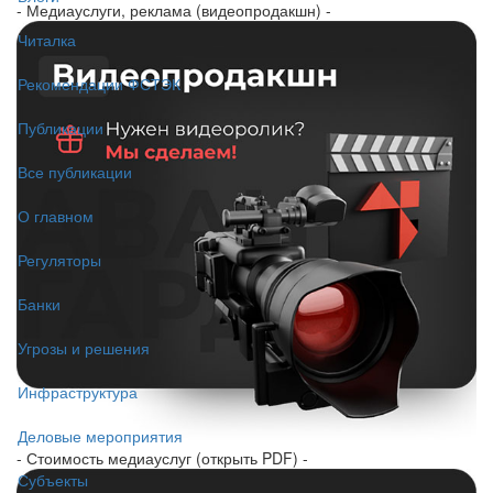
- Медиауслуги, реклама (видеопродакшн) -
Читалка
Рекомендации ФСТЭК
Публикации
Все публикации
О главном
Регуляторы
Банки
Угрозы и решения
Инфраструктура
Деловые мероприятия
- Стоимость медиауслуг (открыть PDF) -
Субъекты