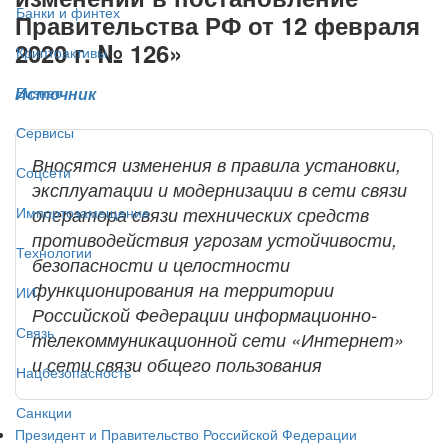
Банки и финтех
Правительства РФ от 12 февраля
2020 г. № 126»
Криптоактивы
Источник
Бизнес
Сервисы
Вносятся изменения в правила установки,
Соцсети
эксплуатации и модернизации в сети связи
оператора связи технических средств
Импортозамещение
противодействия угрозам устойчивости,
Технологии
безопасности и целостности
функционирования на территории
ИИ
Российской Федерации информационно-
Связь
телекоммуникационной сети «Интернет»
и сети связи общего пользования
Нацбезопасность
Санкции
Президент и Правительство Российской Федерации