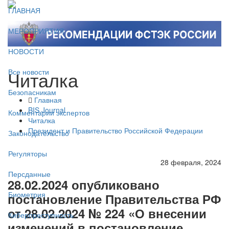
ГЛАВНАЯ
МЕРОПРИЯТИЯ
НОВОСТИ
Читалка
Все новости
Безопасникам
Главная
BIS Journal
Комментарии экспертов
Читалка
Президент и Правительство Российской Федерации
Законодательство
Регуляторы
28 февраля, 2024
Персданные
28.02.2024 опубликовано
Биометрия
постановление Правительства РФ
от 28.02.2024 № 224 «О внесении
Киберпреступность
изменений в постановление