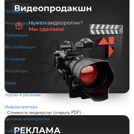
Читалка
Рекомендации ФСТЭК
Публикации
Все публикации
О главном
Регуляторы
Банки
Угрозы и решения
Инфраструктура
- Стоимость медиауслуг (открыть PDF) -
Деловые мероприятия
Субъекты