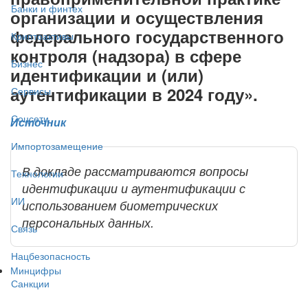
Банки и финтех
организации и осуществления
федерального государственного
Криптоактивы
контроля (надзора) в сфере
Бизнес
идентификации и (или)
аутентификации в 2024 году».
Сервисы
Соцсети
Источник
Импортозамещение
В докладе рассматриваются вопросы
Технологии
идентификации и аутентификации с
ИИ
использованием биометрических
персональных данных.
Связь
Нацбезопасность
Минцифры
Санкции