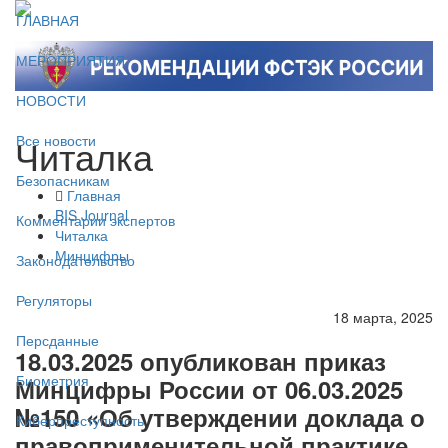
ГЛАВНАЯ
МЕРОПРИЯТИЯ
НОВОСТИ
Читалка
Все новости
Безопасникам
Главная
BIS Journal
Комментарии экспертов
Читалка
Минцифры
Законодательство
Регуляторы
18 марта, 2025
Персданные
18.03.2025 опубликован приказ
Биометрия
Минцифры России от 06.03.2025
№150 «Об утверждении доклада о
Киберпреступность
правоприменительной практике