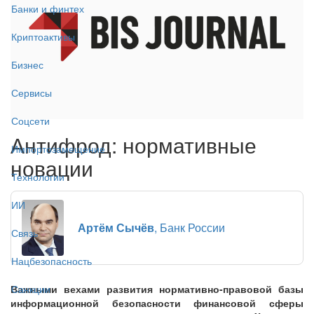
Банки и финтех
Криптоактивы
Бизнес
Сервисы
Соцсети
Антифрод: нормативные
Импортозамещение
новации
Технологии
ИИ
Артём Сычёв
, Банк России
Связь
Нацбезопасность
Важными вехами развития нормативно-правовой базы
Санкции
информационной безопасности финансовой сферы