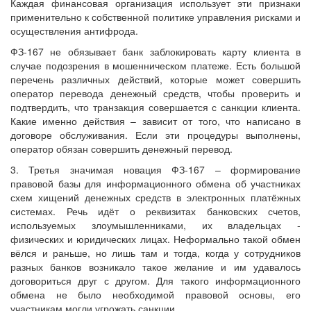
Каждая финансовая организация использует эти признаки
применительно к собственной политике управления рисками и
осуществления антифрода.
ФЗ-167 не обязывает банк заблокировать карту клиента в
случае подозрения в мошенническом платеже. Есть большой
перечень различных действий, которые может совершить
оператор перевода денежный средств, чтобы проверить и
подтвердить, что транзакция совершается с санкции клиента.
Какие именно действия – зависит от того, что написано в
договоре обслуживания. Если эти процедуры выполнены,
оператор обязан совершить денежный перевод.
3. Третья значимая новация ФЗ-167 – формирование
правовой базы для информационного обмена об участниках
схем хищений денежных средств в электронных платёжных
системах. Речь идёт о реквизитах банковских счетов,
используемых злоумышленниками, их владельцах ‑
физических и юридических лицах. Неформально такой обмен
вёлся и раньше, но лишь там и тогда, когда у сотрудников
разных банков возникало такое желание и им удавалось
договориться друг с другом. Для такого информационного
обмена не было необходимой правовой основы, его
участникам могли угрожать санкции.