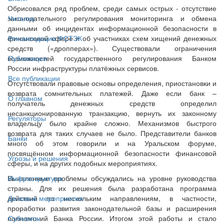
Обрисовался ряд проблем, среди самых острых ‑ отсутствие
законодательного регулирования мониторинга и обмена
Читалка
данными об инцидентах информационной безопасности в
финансовой сфере и об участниках схем хищений денежных
Рекомендации ФСТЭК
средств («дропперах»). Существовали ограничения
возможностей государственного регулирования Банком
Публикации
России инфраструктуры платёжных сервисов.
Все публикации
Отсутствовали правовые основы определения, приостановки и
возврата сомнительных платежей. Даже если банк –
О главном
получатель денежных средств определил
несанкционированную транзакцию, вернуть их законному
Регуляторы
владельцу было крайне сложно. Механизмов быстрого
возврата для таких случаев не было. Представители банков
Банки
много об этом говорили и на Уральском форуме,
посвящённом информационной безопасности финансовой
Угрозы и решения
сферы, и на других подобных мероприятиях.
Выявленные проблемы обсуждались на уровне руководства
Инфраструктура
страны. Для их решения была разработана программа
действий по нескольким направлениям, в частности,
Деловые мероприятия
проработки развития законодательной базы и расширения
полномочий Банка России. Итогом этой работы и стало
Субъекты