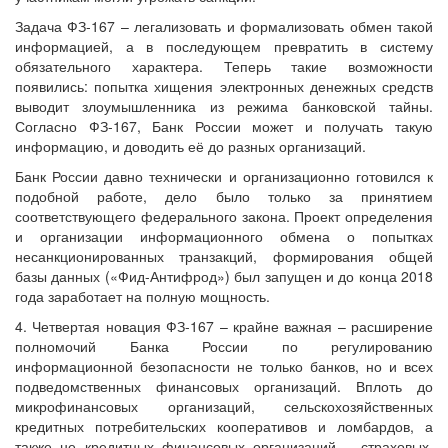
Задача ФЗ-167 – легализовать и формализовать обмен такой
информацией, а в последующем превратить в систему
обязательного характера. Теперь такие возможности
появились: попытка хищения электронных денежных средств
выводит злоумышленника из режима банковской тайны.
Согласно ФЗ-167, Банк России может и получать такую
информацию, и доводить её до разных организаций.
Банк России давно технически и организационно готовился к
подобной работе, дело было только за принятием
соответствующего федерального закона. Проект определения
и организации информационного обмена о попытках
несанкционированных транзакций, формирования общей
базы данных («Фид-Антифрод») был запущен и до конца 2018
года заработает на полную мощность.
4. Четвертая новация ФЗ-167 – крайне важная – расширение
полномочий Банка России по регулированию
информационной безопасности не только банков, но и всех
подведомственных финансовых организаций. Вплоть до
микрофинансовых организаций, сельскохозяйственных
кредитных потребительских кооперативов и ломбардов, а
также не кредитных финансовых организаций – страховых,