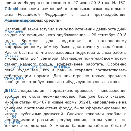
принятие Федерального закона от 27 июня 2018 года № 167-
ФЗ «О внесении изменений в отдельные законодательные
История
акты Российской Федерации в части противодействия
хищению денежных средств».
Архив номеров
Настоящий закон вступил в силу по истечении девяноста дней
Подписка
со дня его официального опубликования – 26 сентября 2018
года. Времени для подготовки к полноценному
Сотрудничество
информационному обмену было достаточно у всех банков.
Расчёт был на то, что все завершат подготовительные работы
Отзывы
к концу лета, до 1 сентября. Мотивация понятная: всем потом
станет намного проще, эффективнее работать. Особенно
ЭНЦИКЛОПЕДИЯ БЕЗОПАСНИКА
легко будет тем, кто и раньше старался соответствовать
действующим нормам. Для них игра по новым правилам
LEAK-БЕЗ
вообще не потребует сколько-нибудь существенных затрат.
Для специалистов нормативно-правовые нововведения
О НАС
вообще не стали неожиданностью. Как уже было сказано,
многие статьи ФЗ-167 и новые нормы 392-П, направленные на
усиление противодействия фроду, были сформулированы по
итогам публичных дискуссий. Сначала говорили вообще о
необходимости развития регулирования, потом уже о его
технических деталях. У многих банков наработан богатый
опыт их выполнения на практике. На рынке есть предложения