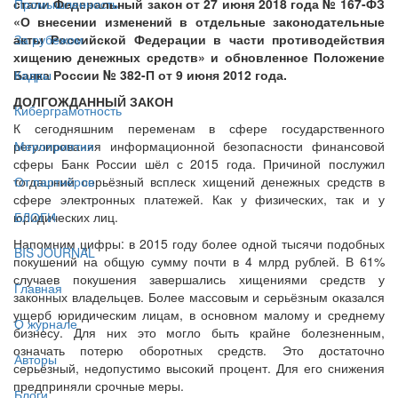
стали Федеральный закон от 27 июня 2018 года № 167-ФЗ
Промышленность
«О внесении изменений в отдельные законодательные
акты Российской Федерации в части противодействия
За рубежом
хищению денежных средств» и обновленное Положение
Банка России № 382-П от 9 июня 2012 года.
Кадры
ДОЛГОЖДАННЫЙ ЗАКОН
Киберграмотность
К сегодняшним переменам в сфере государственного
регулирования информационной безопасности финансовой
Мероприятия
сферы Банк России шёл с 2015 года. Причиной послужил
тогдашний серьёзный всплеск хищений денежных средств в
От партнёров
сфере электронных платежей. Как у физических, так и у
юридических лиц.
БЛОГИ
Напомним цифры: в 2015 году более одной тысячи подобных
BIS JOURNAL
покушений на общую сумму почти в 4 млрд рублей. В 61%
случаев покушения завершались хищениями средств у
Главная
законных владельцев. Более массовым и серьёзным оказался
ущерб юридическим лицам, в основном малому и среднему
О журнале
бизнесу. Для них это могло быть крайне болезненным,
означать потерю оборотных средств. Это достаточно
Авторы
серьёзный, недопустимо высокий процент. Для его снижения
предприняли срочные меры.
Блоги