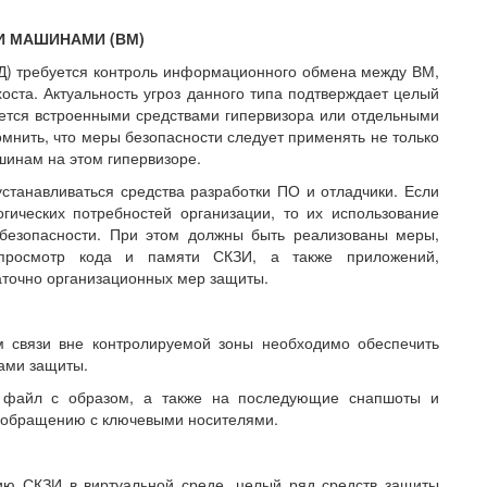
И МАШИНАМИ (ВМ)
Д) требуется контроль информационного обмена между ВМ,
оста. Актуальность угроз данного типа подтверждает целый
ется встроенными средствами гипервизора или отдельными
мнить, что меры безопасности следует применять не только
ашинам на этом гипервизоре.
станавливаться средства разработки ПО и отладчики. Если
гических потребностей организации, то их использование
безопасности. При этом должны быть реализованы меры,
просмотр кода и памяти СКЗИ, а также приложений,
точно организационных мер защиты.
 связи вне контролируемой зоны необходимо обеспечить
ами защиты.
 файл с образом, а также на последующие снапшоты и
о обращению с ключевыми носителями.
ию СКЗИ в виртуальной среде, целый ряд средств защиты