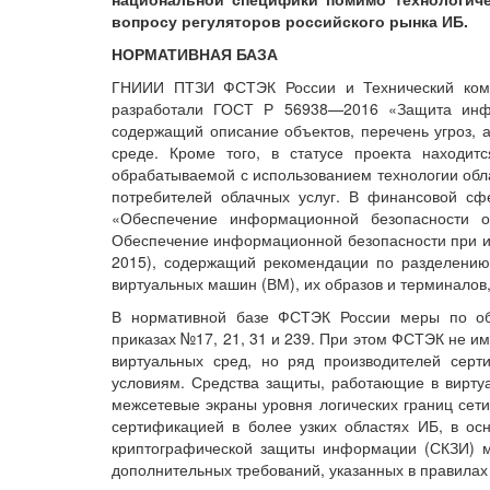
вопросу регуляторов российского рынка ИБ.
НОРМАТИВНАЯ БАЗА
ГНИИИ ПТЗИ ФСТЭК России и Технический коми
разработали ГОСТ Р 56938—2016 «Защита инфо
содержащий описание объектов, перечень угроз, 
среде. Кроме того, в статусе проекта находи
обрабатываемой с использованием технологии обл
потребителей облачных услуг. В финансовой сф
«Обеспечение информационной безопасности о
Обеспечение информационной безопасности при ис
2015), содержащий рекомендации по разделению 
виртуальных машин (ВМ), их образов и терминалов
В нормативной базе ФСТЭК России меры по об
приказах №17, 21, 31 и 239. При этом ФСТЭК не и
виртуальных сред, но ряд производителей серт
условиям. Средства защиты, работающие в виртуа
межсетевые экраны уровня логических границ сет
сертификацией в более узких областях ИБ, в ос
криптографической защиты информации (СКЗИ) м
дополнительных требований, указанных в правилах