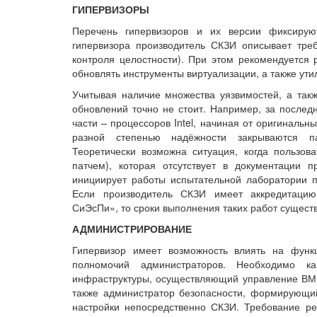
ГИПЕРВИЗОРЫ
Перечень гипервизоров и их версии фиксирую
гипервизора производитель СКЗИ описывает тре
контроля целостности). При этом рекомендуется 
обновлять инструменты виртуализации, а также ут
Учитывая наличие множества уязвимостей, а такж
обновлений точно не стоит. Например, за послед
части – процессоров Intel, начиная от оригинальны
разной степенью надёжности закрываются па
Теоретически возможна ситуация, когда пользов
патчем), которая отсутствует в документации 
инициирует работы испытательной лаборатории п
Если производитель СКЗИ имеет аккредитацию
СиЭсПи», то сроки выполнения таких работ сущест
АДМИНИСТРИРОВАНИЕ
Гипервизор имеет возможность влиять на функ
полномочий администраторов. Необходимо к
инфраструктуры, осуществляющий управление ВМ,
также администратор безопасности, формирующи
настройки непосредственно СКЗИ. Требование р