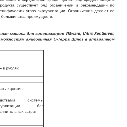
родукта существует ряд ограничений и рекомендаций по
пецифических угроз виртуализации. Ограничения делают её
т большинства преимуществ.
ая машина для гипервизоров VMware, Citrix XenServer,
 возможностям аналогичная С-Терра Шлюз в аппаратном
– в рублях
ая лицензия
едствами системы
ртуализации без
олнительных затрат