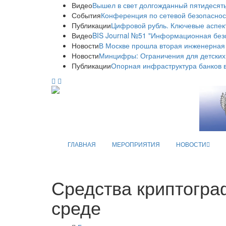
Видео
Вышел в свет долгожданный пятидесяты
События
Конференция по сетевой безопаснос
Публикации
Цифровой рубль. Ключевые аспек
Видео
BIS Journal №51 "Информационная без
Новости
В Москве прошла вторая инженерная
Новости
Минцифры: Ограничения для детских
Публикации
Опорная инфраструктура банков в
ГЛАВНАЯ
МЕРОПРИЯТИЯ
НОВОСТИ
Средства криптогра
среде