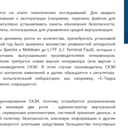
тся на этапе тематических исследований. Для каждого
бования к эксплуатации (например, перечень файлов для
регулярно устанавливать пакеты обновления безопасности,
илиты, используемые для управления средой виртуализации.
е динамику роста их количества, пренебрегать установкой
ний год было выявлено множество уязвимостей аппаратной
х Spectre и Meltdown до L1TF (L1 Terminal Fault), которые с
тчами, выпускаемыми производителями гипервизоров.
ателю требуется новая версия гипервизора (или версия с
производителя СКЗИ. В этом случае производитель СКЗИ
о контролю изменений и далее обращается к регулятору.
 испытательной лаборатории, как, например, «С-Терра
венно сокращаются.
ционирование СКЗИ, поэтому потребуется разграничение
ак минимум две роли - администратор виртуальной
 серверными компонентами, системой хранения данных, а
й политику безопасности, ключевую информацию и другие
еализуется штатными средствами большинства популярных