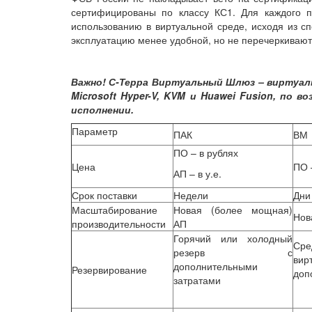
сертифицированы по классу КС1. Для каждого п
использованию в виртуальной среде, исходя из с
эксплуатацию менее удобной, но не перечеркиваю
Важно! С-Терра Виртуальный Шлюз – виртуальн
Microsoft Hyper-V, KVM и Huawei Fusion, по
исполнении.
Параметр
ПАК
ВМ
ПО – в рублях
Цена
ПО 
АП – в у.е.
Срок поставки
Недели
Дни
Масштабирование
Новая (более мощная)
Нов
производительности
АП
Горячий или холодный
Ср
резерв с
ви
дополнительными
Резервирование
доп
затратами