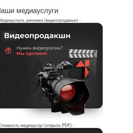
аши медиауслуги
 Медиауслуги, реклама (видеопродакшн) -
Стоимость медиауслуг (открыть PDF) -