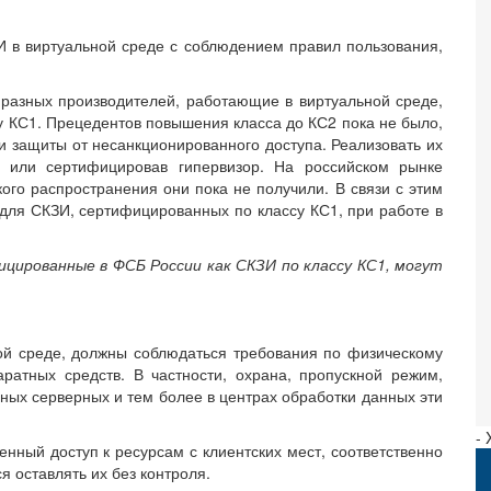
И в виртуальной среде с соблюдением правил пользования,
 разных производителей, работающие в виртуальной среде,
 КС1. Прецедентов повышения класса до КС2 пока не было,
ти защиты от несанкционированного доступа. Реализовать их
 или сертифицировав гипервизор. На российском рынке
кого распространения они пока не получили. В связи с этим
ля СКЗИ, сертифицированных по классу КС1, при работе в
цированные в ФСБ России как СКЗИ по классу КС1, могут
ой среде, должны соблюдаться требования по физическому
атных средств. В частности, охрана, пропускной режим,
нных серверных и тем более в центрах обработки данных эти
-
нный доступ к ресурсам с клиентских мест, соответственно
 оставлять их без контроля.