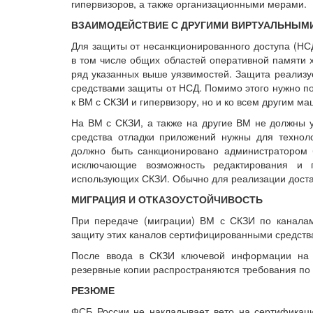
гипервизоров, а также организационными мерами.
ВЗАИМОДЕЙСТВИЕ С ДРУГИМИ ВИРТУАЛЬНЫМ
Для защиты от несанкционированного доступа (НС
в том числе общих областей оперативной памяти х
ряд указанных выше уязвимостей. Защита реализу
средствами защиты от НСД. Помимо этого нужно по
к ВМ с СКЗИ и гипервизору, но и ко всем другим м
На ВМ с СКЗИ, а также на другие ВМ не должны у
средства отладки приложений нужны для техноло
должно быть санкционировано администратором 
исключающие возможность редактирования и 
использующих СКЗИ. Обычно для реализации доста
МИГРАЦИЯ И ОТКАЗОУСТОЙЧИВОСТЬ
При передаче (миграции) ВМ с СКЗИ по каналам
защиту этих каналов сертифицированными средств
После ввода в СКЗИ ключевой информации на
резервные копии распространяются требования п
РЕЗЮМЕ
ФСБ России не накладывает вето на сертификац