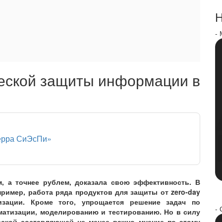
Н
-
еской защиты информации в
ерра СиЭсПи»
м, а точнее рублем, доказала свою эффективность. В
ример, работа ряда продуктов для защиты от zero-day
изации. Кроме того, упрощается решение задач по
- 
матизации, моделированию и тестированию. Но в силу
ской составляющей не менее важно мнение по этому