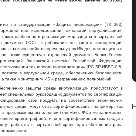
тет по стандартизации «Защита информации» (ТК 362)
рмации при использовании технологий виртуализации»,
а также особенности реализации мер защиты в виртуальной
тся документ ГОСТ «Требования по защите информации,
ачных вычислений» с перечнем угроз ИБ для поставщиков и
ере также существует отраслевой документ Банка России
рганизаций банковской системы Российской Федерации.
пользовании технологии виртуализации» (РС БР ИББС-2.8-
потоков в виртуальной среде, обеспечению безопасности
, а также мониторингу ИБ и разграничению полномочий.
еспечению защиты среды виртуализации присутствуют в
меет специальных руководящих документов по сертификации
ифицировали свои продукты на соответствие техническим
Н
льной среде, могут быть сертифицированы, например, как
и в программном исполнении (тип «Б»). ФСБ же занимается
новном криптографией, и ряд сертифицированных средств
огут работать в виртуальной среде при соблюдении ряда
 пользования.