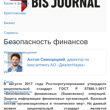
Банки и финтех
Криптоактивы
Бизнес
Сервисы
Безопасность финансов
Соцсети
Импортозамещение
Антон Свинцицкий
, директор по
Технологии
консалтингу АО «ДиалогНаука»
ИИ
Связь
В августе 2017 года Ростехрегулирование утвердило
национальный стандарт ГОСТ Р 57580.1-2017
Нацбезопасность
«Безопасность финансовых (банковских) операций.
Защита информации финансовых организаций. Базовый
Санкции
состав организационных и технических мер». На данный
момент национальный стандарт является