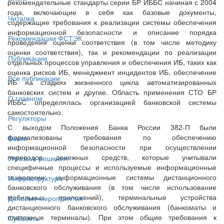
рекомендательные стандарты серии БР ИББС начиная с 2004
года, включающие в себя как базовые документы,
Читалка
содержащие требования к реализации системы обеспечения
информационной безопасности и описание порядка
Рекомендации ФСТЭК
проведения оценки соответствия (в том числе методику
оценки соответствия), так и рекомендации по реализации
Публикации
отдельных процессов управления и обеспечения ИБ, таких как
оценка рисков ИБ, менеджмент инцидентов ИБ, обеспечение
Все публикации
ИБ на стадиях жизненного цикла автоматизированных
банковских систем и другие. Область применения СТО БР
О главном
ИББС определялась организацией банковской системы
самостоятельно.
Регуляторы
С выходом Положения Банка России 382-П были
формализованы требования по обеспечению
Банки
информационной безопасности при осуществлении
переводов денежных средств, которые учитывали
Угрозы и решения
специфичные процессы и используемые информационные
технологии: информационные системы дистанционного
Инфраструктура
банковского обслуживания (в том числе использование
мобильных приложений), терминальные устройства
Деловые мероприятия
дистанционного банковского обслуживания (банкоматы и
платежные терминалы). При этом общие требования к
Субъекты