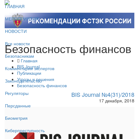
ГЛАВНАЯ
МЕРОПРИЯТИЯ
НОВОСТИ
Безопасность финансов
Все новости
Безопасникам
Главная
BIS Journal
Комментарии экспертов
Публикации
Угрозы и решения
Законодательство
Безопасность финансов
Регуляторы
BIS Journal №4(31)/2018
17 декабря, 2018
Персданные
Биометрия
Киберпреступность