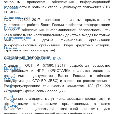
основным процессам обеспечения информационной
безопасности в большей степени дублируют положения СТО
История
БР ИББС.
Архив номеров
ГОСТ 57580.1-2017 является логичным продолжением
многолетней работы Банка России в области стандартизации
Подписка
вопросов обеспечения информационной безопасности, так
как в область его «потенциального» действия входят не только
Сотрудничество
банки, но и другие финансовые организации
(микрофинансовые организации, бюро кредитных историй,
Отзывы
страховые компании и другие).
ОСНОВНЫЕ ПОЛОЖЕНИЯ
ЭНЦИКЛОПЕДИЯ БЕЗОПАСНИКА
Стандарт ГОСТ Р 57580.1-2017 разработан совместно
LEAK-БЕЗ
Центробанком и НПФ «КРИСТАЛЛ» (является одним из
разработчиков документов Банка России в области
О НАС
стандартизации СТО БР ИББС) и внесен на рассмотрение в
Ростехрегулирование техническим комитетом 122 (ТК-122)
«Стандарты финансовых операций».
Положения стандарта могут использоваться кредитными и
некредитными финансовыми организациями, а также
субъектами национальной платежной системы для
достижения следующих целей защиты информации: