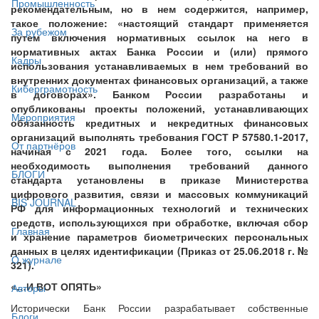
Промышленность
рекомендательным, но в нем содержится, например,
такое положение: «настоящий стандарт применяется
За рубежом
путем включения нормативных ссылок на него в
нормативных актах Банка России и (или) прямого
Кадры
использования устанавливаемых в нем требований во
внутренних документах финансовых организаций, а также
Киберграмотность
в договорах». Банком России разработаны и
опубликованы проекты положений, устанавливающих
Мероприятия
обязанность кредитных и некредитных финансовых
организаций выполнять требования ГОСТ Р 57580.1-2017,
От партнёров
начиная с 2021 года. Более того, ссылки на
необходимость выполнения требований данного
БЛОГИ
стандарта установлены в приказе Министерства
цифрового развития, связи и массовых коммуникаций
BIS JOURNAL
РФ для информационных технологий и технических
средств, использующихся при обработке, включая сбор
Главная
и хранение параметров биометрических персональных
данных в целях идентификации (Приказ от 25.06.2018 г. №
О журнале
321).
«…И ВОТ ОПЯТЬ»
Авторы
Исторически Банк России разрабатывает собственные
Блоги