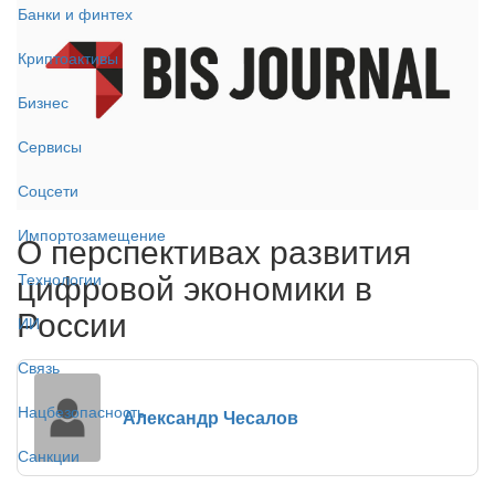
Банки и финтех
Криптоактивы
Бизнес
Сервисы
Соцсети
Импортозамещение
О перспективах развития
цифровой экономики в
Технологии
России
ИИ
Связь
Нацбезопасность
Александр Чесалов
Санкции