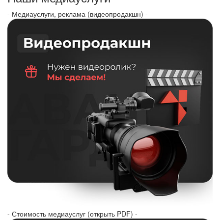
- Медиауслуги, реклама (видеопродакшн) -
- Стоимость медиауслуг (открыть PDF) -