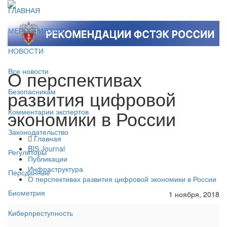
ГЛАВНАЯ
МЕРОПРИЯТИЯ
НОВОСТИ
О перспективах
Все новости
развития цифровой
Безопасникам
экономики в России
Комментарии экспертов
Законодательство
Главная
BIS Journal
Регуляторы
Публикации
Инфраструктура
Персданные
О перспективах развития цифровой экономики в России
Биометрия
1 ноября, 2018
Киберпреступность