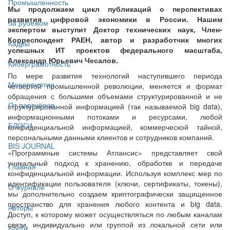
Промышленность
Мы продолжаем цикл публикаций о перспективах
развития цифровой экономики в России. Нашим
За рубежом
экспертом выступит Доктор технических наук, Член-
Корреспондент РАЕН, автор и разработчик многих
Кадры
успешных ИТ проектов федерального масштаба,
Александр Юрьевич Чесалов.
Киберграмотность
По мере развития технологий наступившего периода
Мероприятия
четвертой промышленной революции, меняется и формат
обращения с большими объемами структурированной и не
От партнёров
структурированной информацией (так называемой big data),
информационными потоками и ресурсами, любой
БЛОГИ
конфиденциальной информацией, коммерческой тайной,
персональными данными клиентов и сотрудников компаний.
BIS JOURNAL
«Программные системы Атлансис» представляет свой
уникальный подход к хранению, обработке и передаче
Главная
конфиденциальной информации. Используя комплекс мер по
идентификации пользователя (ключи, сертификаты, токены),
О журнале
мы дополнительно создаем криптографически защищенное
пространство для хранения любого контента и big data.
Авторы
Доступ, к которому может осуществляться по любым каналам
связи, индивидуально или группой из локальной сети или
Блоги