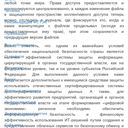
любой точки мира. Права доступа предоставляются и
контролируются централизованно, а каждое изменение файла
Читалка
в защищенном пространстве коллективного доступа теперь
можно отследить в журнале, где фиксируется кто, когда и
Рекомендации ФСТЭК
какие манипуляции с файлом проделывал (исходя из
предоставленных ему прав), при этом сохраняются и
Публикации
предыдущие версии файлов.
Все публикации
Важно отметить, что одним из важнейших условий
обеспечения национальной безопасности страны является
О главном
наличие эффективной системы защиты информации,
циркулирующей в органах государственной власти, как на
Регуляторы
федеральном уровне, так и на уровне субъектов Российской
Федерации. Для выполнения данного условия нами
Банки
предлагается дополнительно к имеющимся средствам защиты
использовать отечественные сертифицированные системы
Угрозы и решения
криптографической защиты данных. А также, для
эффективного развития предприятий, организаций и органов
Инфраструктура
государственной власти на этапе формирования «цифровой
экономики» регионов необходимо обеспечить
Деловые мероприятия
информационную безопасность и финансовую
эффективность использования ИТ-решений путем создания и
Субъекты
предоставления облачных сервисов по безопасному обмену и