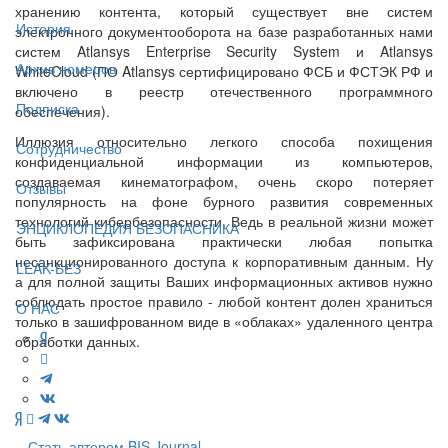
хранению контента, который существует вне систем
История
электронного документооборота на базе разработанных нами
систем Atlansys Enterprise Security System и Atlansys
Архив номеров
WhiteCloud (ПО Atlansys сертифицировано ФСБ и ФСТЭК РФ и
включено в реестр отечественного программного
Подписка
обеспечения).
Иллюзия относительно легкого способа похищения
Сотрудничество
конфиденциальной информации из компьютеров,
создаваемая кинематографом, очень скоро потеряет
Отзывы
популярность на фоне бурного развития современных
технологий кибербезопасности. Ведь в реальной жизни может
ЭНЦИКЛОПЕДИЯ БЕЗОПАСНИКА
быть зафиксирована практически любая попытка
несанкционированного доступа к корпоративным данным. Ну
LEAK-БЕЗ
а для полной защиты Ваших информационных активов нужно
соблюдать простое правило - любой контент долен храниться
О НАС
только в зашифрованном виде в «облаках» удаленного центра
обработки данных.
Стать автором BIS Journal