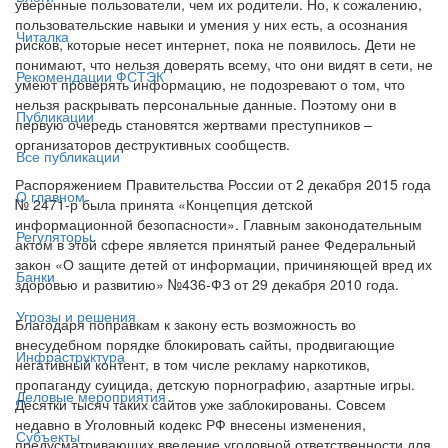
уверенные пользователи, чем их родители. Но, к сожалению,
пользовательские навыки и умения у них есть, а осознания
Читалка
рисков, которые несет интернет, пока не появилось. Дети не
понимают, что нельзя доверять всему, что они видят в сети, не
Рекомендации ФСТЭК
умеют проверять информацию, не подозревают о том, что
нельзя раскрывать персональные данные. Поэтому они в
Публикации
первую очередь становятся жертвами преступников –
организаторов деструктивных сообществ.
Все публикации
Распоряжением Правительства России от 2 декабря 2015 года
О главном
№ 2471-р была принята «Концепция детской
информационной безопасности». Главным законодательным
Регуляторы
актом в этой сфере является принятый ранее Федеральный
закон «О защите детей от информации, причиняющей вред их
Банки
здоровью и развитию» №436-ФЗ от 29 декабря 2010 года.
Угрозы и решения
Благодаря поправкам к закону есть возможность во
внесудебном порядке блокировать сайты, продвигающие
Инфраструктура
негативный контент, в том числе рекламу наркотиков,
пропаганду суицида, детскую порнографию, азартные игры.
Деловые мероприятия
Десятки тысяч таких сайтов уже заблокированы. Совсем
недавно в Уголовный кодекс РФ внесены изменения,
Субъекты
предусматривающих введение уголовной ответственности для