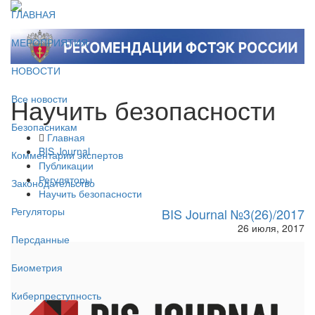
ГЛАВНАЯ
МЕРОПРИЯТИЯ
НОВОСТИ
Научить безопасности
Все новости
Безопасникам
Главная
BIS Journal
Комментарии экспертов
Публикации
Регуляторы
Законодательство
Научить безопасности
Регуляторы
BIS Journal №3(26)/2017
26 июля, 2017
Персданные
Биометрия
Киберпреступность