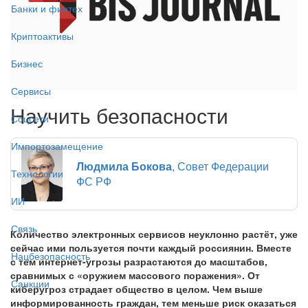
Банки и финтех
Криптоактивы
Бизнес
Сервисы
Научить безопасности
Соцсети
Импортозамещение
Людмила Бокова
, Совет Федерации
Технологии
ФС РФ
ИИ
Связь
Количество электронных сервисов неуклонно растёт, уже
сейчас ими пользуется почти каждый россиянин. Вместе
Нацбезопасность
с тем интернет-угрозы разрастаются до масштабов,
сравнимых с «оружием массового поражения». От
Санкции
киберугроз страдает общество в целом. Чем выше
информированность граждан, тем меньше риск оказаться