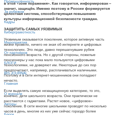
Промышленность
в этой «зоне поражения». Как говорится, информирован –
значит, защищён. Именно поэтому в России формируется
За рубежом
целостная система, способствующая повышению
культуры информационной безопасности граждан.
Кадры
ЗАЩИТИТЬ САМЫХ УЯЗВИМЫХ
Киберграмотность
Уязвимым оказывается поколение, которое активную часть
Мероприятия
жизни провело, ничего не зная об интернете и цифровых
технологиях. Это люди, давно перешагнувшие рубеж
От партнёров
пенсионного возраста. Но с другой стороны, пожилые
пенсионеры у нас пока мало пользуются цифровыми
БЛОГИ
технологиями, не доверяют им. Некоторые до сих пор
предпочитают, например, расплачиваться наличными.
BIS JOURNAL
Поэтому и в сети интернет-мошенников они попадают
нечасто.
Главная
Если выделять самую незащищенную категорию, то это,
О журнале
конечно, дети школьного возраста. Они практически не
расстаются с гаджетами. Растет новое, «цифровое»
Авторы
поколение. В сети многие школьники проводят по несколько
часов в день, многие из них уже сейчас гораздо более
Блоги