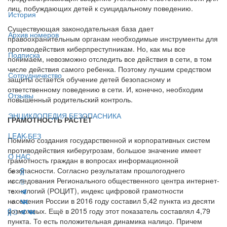
лиц, побуждающих детей к суицидальному поведению.
История
Существующая законодательная база дает
Архив номеров
правоохранительным органам необходимые инструменты для
противодействия киберпреступникам. Но, как мы все
Подписка
понимаем, невозможно отследить все действия в сети, в том
числе действия самого ребенка. Поэтому лучшим средством
Сотрудничество
защиты остается обучение детей безопасному и
ответственному поведению в сети. И, конечно, необходим
Отзывы
повышенный родительский контроль.
ЭНЦИКЛОПЕДИЯ БЕЗОПАСНИКА
ГРАМОТНОСТЬ РАСТЁТ
LEAK-БЕЗ
Помимо создания государственной и корпоративных систем
противодействия киберугрозам, большое значение имеет
О НАС
грамотность граждан в вопросах информационной
безопасности. Согласно результатам прошлогоднего
исследования Регионального общественного центра интернет-
технологий (РОЦИТ), индекс цифровой грамотности
населения России в 2016 году составил 5,42 пункта из десяти
возможных. Ещё в 2015 году этот показатель составлял 4,79
пункта. То есть положительная динамика налицо. Причем