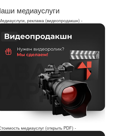
аши медиауслуги
 Медиауслуги, реклама (видеопродакшн) -
Стоимость медиауслуг (открыть PDF) -