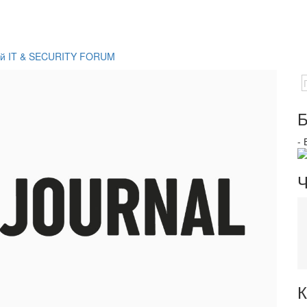
ный IT & SECURITY FORUM
Б
-
Ч
К