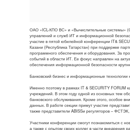
ОАО «ICL-КПО ВС» и «Вычислительные системы» (
управлений и служб ИТ и информационной безопас
участие в пятой юбилейной конференции IT& SEC
Казани (Республика Татарстан) при поддержке пар
программного обеспечения и оборудования. За пр
событий в области ИТ. Ее фокус направлен на акт
обеспечения информационной безопасности крупн
Банковский бизнес и информационные технологии н
Именно поэтому в рамках IT & SECURITY FORUM ка
учреждений. В этом году одной из основных тем об
банковского обслуживания. Кроме этого, особое в
данных. В работе секции примут участие представи
также представители ABISSи регуляторов – ФСТЭК,
Участники конференции смогут познакомиться с н
а также с опытом своих коллег в части внедрения 