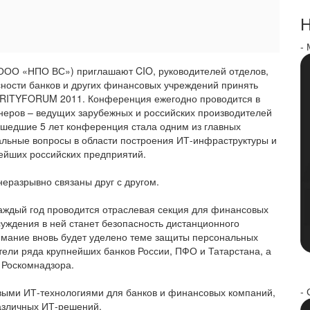
Н
-
ООО «НПО ВС») приглашают CIO, руководителей отделов,
ности банков и других финансовых учреждений принять
URITYFORUM 2011. Конференция ежегодно проводится в
тнеров – ведущих зарубежных и российских производителей
ошедшие 5 лет конференция стала одним из главных
уальные вопросы в области построения ИТ-инфраструктуры и
ейших российских предприятий.
еразрывно связаны друг с другом.
ждый год проводится отраслевая секция для финансовых
суждения в ней станет безопасность дистанционного
нимание вновь будет уделено теме защиты персональных
тели ряда крупнейших банков России, ПФО и Татарстана, а
 Роскомнадзора.
- 
овыми ИТ-технологиями для банков и финансовых компаний,
различных ИТ-решений.