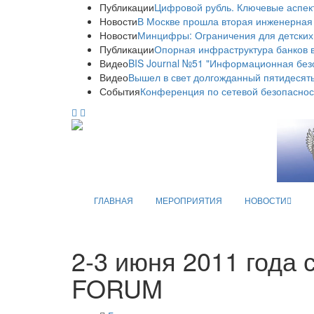
Публикации
Цифровой рубль. Ключевые аспек
Новости
В Москве прошла вторая инженерная
Новости
Минцифры: Ограничения для детских
Публикации
Опорная инфраструктура банков в
Видео
BIS Journal №51 "Информационная без
Видео
Вышел в свет долгожданный пятидесяты
События
Конференция по сетевой безопаснос
ГЛАВНАЯ
МЕРОПРИЯТИЯ
НОВОСТИ
2-3 июня 2011 года
FORUM