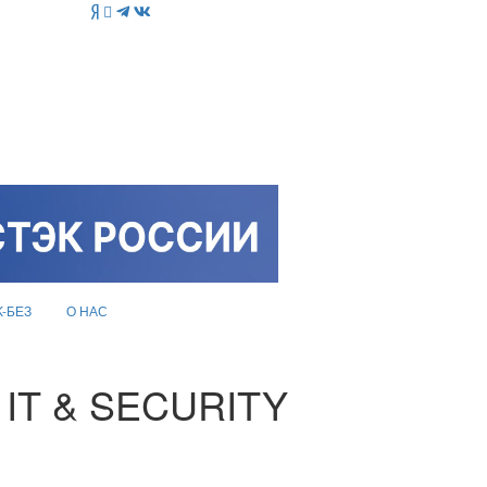
K-БЕЗ
О НАС
й IT & SECURITY