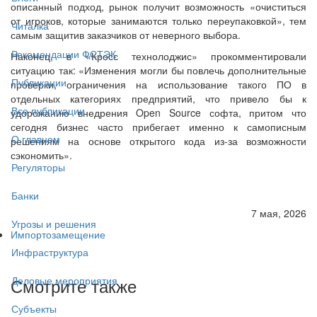
описанный подход, рынок получит возможность «очиститься
от игроков, которые занимаются только переупаковкой», тем
Читалка
самым защитив заказчиков от неверного выбора.
Рекомендации ФСТЭК
Наконец, в «Кросс технолоджис» прокомментировали
ситуацию так: «Изменения могли бы повлечь дополнительные
Публикации
проверки, ограничения на использование такого ПО в
отдельных категориях предприятий, что привело бы к
Все публикации
удорожанию внедрения Open Source софта, притом что
сегодня бизнес часто прибегает именно к самописным
О главном
решениям на основе открытого кода из-за возможности
сэкономить».
Регуляторы
Банки
7 мая, 2026
Угрозы и решения
Импортозамещение
Инфраструктура
Смотрите также
Деловые мероприятия
Субъекты