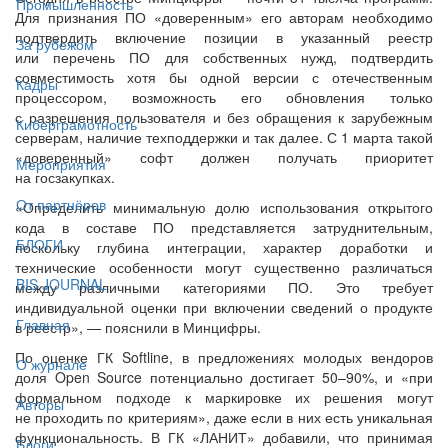
Промышленность
Для признания ПО «доверенным» его авторам необходимо
подтвердить включение позиции в указанный реестр
За рубежом
или перечень ПО для собственных нужд, подтвердить
совместимость хотя бы одной версии с отечественным
Кадры
процессором, возможность его обновления только
с разрешения пользователя и без обращения к зарубежным
Киберграмотность
серверам, наличие техподдержки и так далее. С 1 марта такой
«доверенный» софт должен получать приоритет
Мероприятия
на госзакупках.
От партнёров
«Определить минимальную долю использования открытого
кода в составе ПО представляется затруднительным,
БЛОГИ
поскольку глубина интеграции, характер доработки и
технические особенности могут существенно различаться
BIS JOURNAL
между различными категориями ПО. Это требует
индивидуальной оценки при включении сведений о продукте
Главная
в реестр», — пояснили в Минцифры.
По оценке ГК Softline, в предложениях молодых вендоров
О журнале
доля Open Source потенциально достигает 50–90%, и «при
формальном подходе к маркировке их решения могут
Авторы
не проходить по критериям», даже если в них есть уникальная
функциональность. В ГК «ЛАНИТ» добавили, что принимая
Блоги