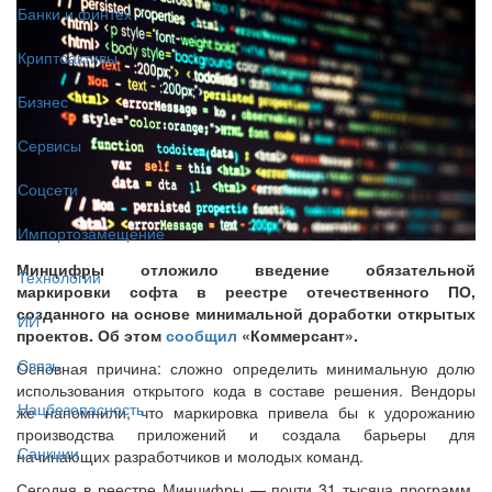
Банки и финтех
Криптоактивы
Бизнес
Сервисы
Соцсети
Импортозамещение
Минцифры отложило введение обязательной
Технологии
маркировки софта в реестре отечественного ПО,
созданного на основе минимальной доработки открытых
ИИ
проектов. Об этом
сообщил
«Коммерсант».
Связь
Основная причина: сложно определить минимальную долю
использования открытого кода в составе решения. Вендоры
Нацбезопасность
же напомнили, что маркировка привела бы к удорожанию
производства приложений и создала барьеры для
Санкции
начинающих разработчиков и молодых команд.
Сегодня в реестре Минцифры — почти 31 тысяча программ.