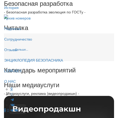
Безопасная разработка
История
- Безопасная разработка эволюция по ГОСТу -
Архив номеров
Читалка
Подписка
Сотрудничество
Отзывы
Больше...
ЭНЦИКЛОПЕДИЯ БЕЗОПАСНИКА
Календарь мероприятий
LEAK-БЕЗ
О НАС
Наши медиауслуги
- Медиауслуги, реклама (видеопродакшн) -