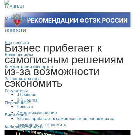
ГЛАВНАЯ
МЕРОПРИЯТИЯ
НОВОСТИ
Бизнес прибегает к
Все новости
самописным решениям
Безопасникам
из-за возможности
Комментарии экспертов
сэкономить
Законодательство
Регуляторы
Главная
BIS Journal
Персданные
Новости
Импортозамещение
Биометрия
Бизнес прибегает к самописным решениям из-за
возможности сэкономить
Киберпреступность