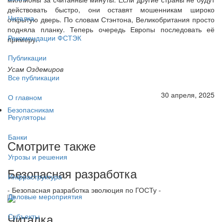
действовать быстро, они оставят мошенникам широко
Читалка
открытую дверь. По словам Стэнтона, Великобритания просто
подняла планку. Теперь очередь Европы последовать её
Рекомендации ФСТЭК
примеру.
Публикации
Усам Оздемиров
Все публикации
30 апреля, 2025
О главном
Безопасникам
Регуляторы
Банки
Смотрите также
Угрозы и решения
Безопасная разработка
Инфраструктура
- Безопасная разработка эволюция по ГОСТу -
Деловые мероприятия
Читалка
Субъекты