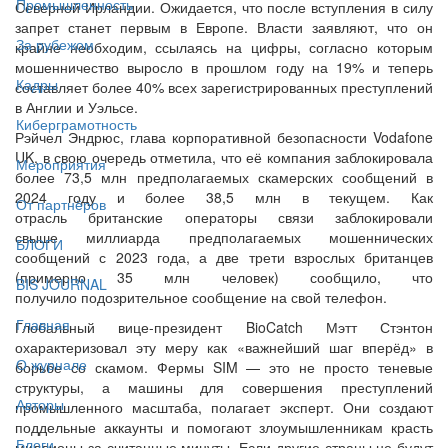
Промышленность
Северной Ирландии. Ожидается, что после вступления в силу
запрет станет первым в Европе. Власти заявляют, что он
За рубежом
крайне необходим, ссылаясь на цифры, согласно которым
мошенничество выросло в прошлом году на 19% и теперь
Кадры
составляет более 40% всех зарегистрированных преступлений
в Англии и Уэльсе.
Киберграмотность
Рэйчел Эндрюс, глава корпоративной безопасности Vodafone
UK, в свою очередь отметила, что её компания заблокировала
Мероприятия
более 73,5 млн предполагаемых скамерских сообщений в
2024 году и более 38,5 млн в текущем. Как
От партнёров
отрасль британские операторы связи заблокировали
свыше миллиарда предполагаемых мошеннических
БЛОГИ
сообщений с 2023 года, а две трети взрослых британцев
(примерно 35 млн человек) сообщило, что
BIS JOURNAL
получило подозрительное сообщение на свой телефон.
Главная
Глобальный вице-президент BioCatch Мэтт Стэнтон
охарактеризовал эту меру как «важнейший шаг вперёд» в
О журнале
борьбе со скамом. Фермы SIM — это не просто теневые
структуры, а машины для совершения преступлений
Авторы
промышленного масштаба, полагает эксперт. Они создают
поддельные аккаунты и помогают злоумышленникам красть
Блоги
миллионы за считанные минуты. Если другие страны не будут