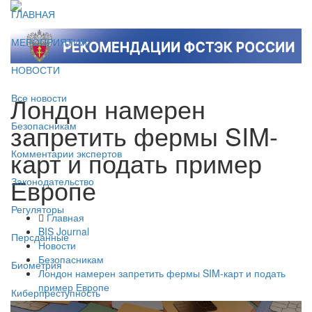
ГЛАВНАЯ
МЕРОПРИЯТИЯ
НОВОСТИ
Лондон намерен
Все новости
запретить фермы SIM-
Безопасникам
карт и подать пример
Комментарии экспертов
Европе
Законодательство
Регуляторы
Главная
BIS Journal
Персданные
Новости
Безопасникам
Биометрия
Лондон намерен запретить фермы SIM-карт и подать
пример Европе
Киберпреступность