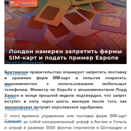
Банки и финтех
Криптоактивы
Бизнес
Сервисы
Соцсети
Импортозамещение
Британское правительство планирует запретить поставку
Технологии
и хранение ферм SIM-карт в попытке сократить
мошенничество с использованием мобильных
ИИ
телефонов. Министр по борьбе с мошенничеством Лорд
Хэнсон в конце прошлой недели подтвердил, что запрет
Связь
вступит в силу через шесть месяцев после того, как
законопроект получит королевское одобрение.
Нацбезопасность
С этого времени управление или поставка ферм SIM-карт
Санкции
повлечёт за собой неограниченный штраф в Англии и Уэльсе
и штраф в размере 5000 фунтов стерлингов в Шотландии и