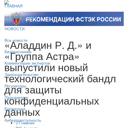
ГЛАВНАЯ
МЕРОПРИЯТИЯ
НОВОСТИ
«Аладдин Р. Д.» и
Все новости
«Группа Астра»
Безопасникам
выпустили новый
Комментарии экспертов
технологический бандл
Законодательство
для защиты
Регуляторы
конфиденциальных
Персданные
данных
Биометрия
Киберпреступность
Главная