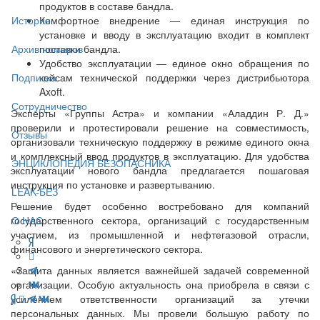
продуктов в составе бандла.
Комфортное внедрение — единая инструкция по
История
установке и вводу в эксплуатацию входит в комплект
поставки бандла.
Архив номеров
Удобство эксплуатации — единое окно обращения по
кейсам технической поддержки через дистрибьютора
Подписка
Axoft.
Сотрудничество
Эксперты «Группы Астра» и компании «Аладдин Р. Д.»
проверили и протестировали решение на совместимость,
Отзывы
организовали техническую поддержку в режиме единого окна
и комплексный ввод продуктов в эксплуатацию. Для удобства
ЭНЦИКЛОПЕДИЯ БЕЗОПАСНИКА
эксплуатации нового бандла предлагается пошаговая
инструкция по установке и развертыванию.
LEAK-БЕЗ
Решение будет особенно востребовано для компаний
государственного сектора, организаций с государственным
О НАС
участием, из промышленной и нефтегазовой отрасли,
финансового и энергетического сектора.
«Защита данных является важнейшей задачей современной
организации. Особую актуальность она приобрела в связи с
усилением ответственности организаций за утечки
персональных данных. Мы провели большую работу по