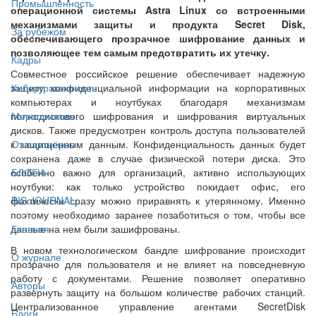
Промышленность
операционной системы Astra Linux со встроенными
механизмами защиты и продукта Secret Disk,
За рубежом
обеспечивающего прозрачное шифрование данных и
позволяющее тем самым предотвратить их утечку.
Кадры
Совместное российское решение обеспечивает надежную
защиту конфиденциальной информации на корпоративных
Киберграмотность
компьютерах и ноутбуках благодаря механизмам
полнодискового шифрования и шифрования виртуальных
Мероприятия
дисков. Также предусмотрен контроль доступа пользователей
к защищенным данным. Конфиденциальность данных будет
От партнёров
сохранена даже в случае физической потери диска. Это
особенно важно для организаций, активно использующих
БЛОГИ
ноутбуки: как только устройство покидает офис, его
фактически сразу можно приравнять к утерянному. Именно
BIS JOURNAL
поэтому необходимо заранее позаботиться о том, чтобы все
данные на нем были зашифрованы.
Главная
В новом технологическом бандле шифрование происходит
О журнале
прозрачно для пользователя и не влияет на повседневную
работу с документами. Решение позволяет оперативно
Авторы
развернуть защиту на большом количестве рабочих станций.
Централизованное управление агентами SecretDisk
Блоги