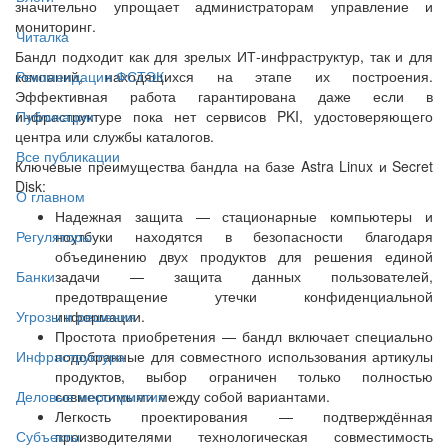
значительно упрощает администраторам управление и
мониторинг.
Читалка
Бандл подходит как для зрелых ИТ-инфраструктур, так и для
компаний, находящихся на этапе их построения.
Рекомендации ФСТЭК
Эффективная работа гарантирована даже если в
инфраструктуре пока нет сервисов PKI, удостоверяющего
Публикации
центра или службы каталогов.
Все публикации
Ключевые преимущества бандла на базе Astra Linux и Secret
Disk:
О главном
Надежная защита — стационарные компьютеры и
ноутбуки находятся в безопасности благодаря
Регуляторы
объединению двух продуктов для решения единой
задачи — защита данных пользователей,
Банки
предотвращение утечки конфиденциальной
информации.
Угрозы и решения
Простота приобретения — бандл включает специально
подобранные для совместного использования артикулы
Инфраструктура
продуктов, выбор ограничен только полностью
совместимыми между собой вариантами.
Деловые мероприятия
Легкость проектирования — подтверждённая
производителями технологическая совместимость
Субъекты