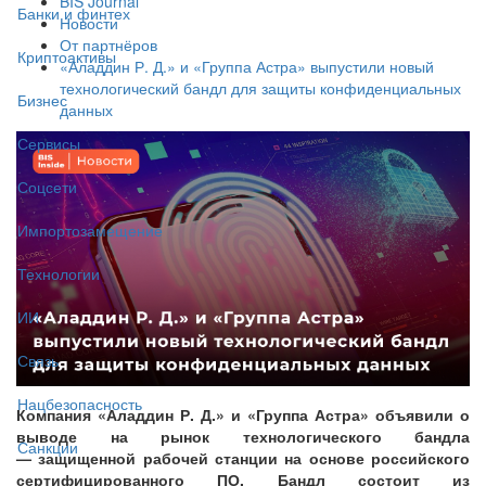
BIS Journal
Банки и финтех
Новости
От партнёров
Криптоактивы
«Аладдин Р. Д.» и «Группа Астра» выпустили новый
технологический бандл для защиты конфиденциальных
Бизнес
данных
Сервисы
Соцсети
Импортозамещение
Технологии
ИИ
Связь
Нацбезопасность
Компания «Аладдин Р. Д.» и «Группа Астра» объявили о
выводе на рынок технологического бандла
Санкции
— защищенной рабочей станции на основе российского
сертифицированного ПО. Бандл состоит из