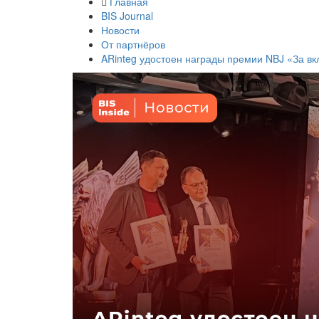
Главная
BIS Journal
Новости
От партнёров
ARinteg удостоен награды премии NBJ «За вк