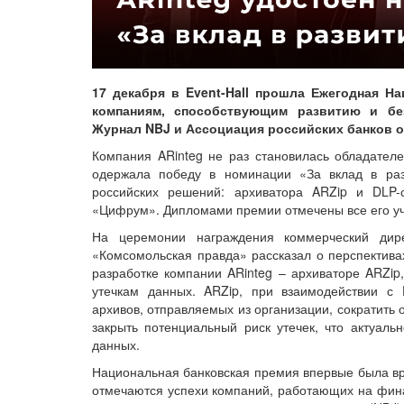
17 декабря в Event-Hall прошла Ежегодная Н
компаниям, способствующим развитию и без
Журнал NBJ и Ассоциация российских банков 
Компания ARinteg не раз становилась обладател
одержала победу в номинации «За вклад в раз
российских решений: архиватора ARZip и DLP-с
«Цифрум». Дипломами премии отмечены все его уча
На церемонии награждения коммерческий дир
«Комсомольская правда» рассказал о перспективах
разработке компании ARinteg – архиваторе ARZip
утечкам данных. ARZip, при взаимодействии с 
архивов, отправляемых из организации, сократить
закрыть потенциальный риск утечек, что актуаль
данных.
Национальная банковская премия впервые была вру
отмечаются успехи компаний, работающих на фина