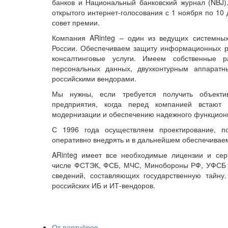
банков и Национальный банковский журнал (NBJ)
открытого интернет-голосования с 1 ноября по 10
совет премии.
Компания ARinteg – один из ведущих системны
России. Обеспечиваем защиту информационных рес
консалтинговые услуги. Имеем собственные 
персональных данных, двухконтурным аппарат
российскими вендорами.
Мы нужны, если требуется получить объекти
предприятия, когда перед компанией встают
модернизации и обеспечению надежного функцион
С 1996 года осуществляем проектирование, п
оперативно внедрять и в дальнейшем обеспечивае
ARinteg имеет все необходимые лицензии и се
числе ФСТЭК, ФСБ, МЧС, Минобороны РФ, УФСБ Р
сведений, составляющих государственную тайну
российских ИБ и ИТ-вендоров.
От партнёров