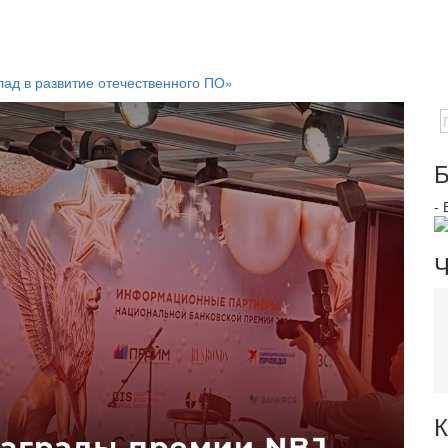
лад в развитие отечественного ПО»
Б
-
Ч
К