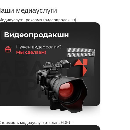
аши медиауслуги
 Медиауслуги, реклама (видеопродакшн) -
Стоимость медиауслуг (открыть PDF) -