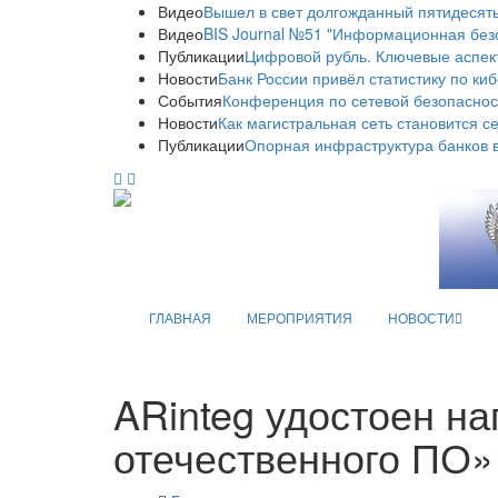
Видео
Вышел в свет долгожданный пятидесяты
Видео
BIS Journal №51 "Информационная без
Публикации
Цифровой рубль. Ключевые аспек
Новости
Банк России привёл статистику по ки
События
Конференция по сетевой безопаснос
Новости
Как магистральная сеть становится с
Публикации
Опорная инфраструктура банков в
ГЛАВНАЯ
МЕРОПРИЯТИЯ
НОВОСТИ
ARinteg удостоен н
отечественного ПО»