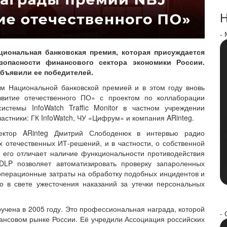
Н
-
ациональная банковская премия, которая присуждается
опасности финансового сектора экономики России.
объявили ее победителей.
ем Национальной банковской премией и в этом году вновь
витие отечественного ПО» с проектом по коллаборации
истемы InfoWatch Traffic Monitor в частном учреждении
стники: ГК InfoWatch, ЧУ «Цифрум» и компания ARinteg.
ектор ARinteg Дмитрий Слободенюк в интервью радио
 отечественных ИТ-решений, и в частности, о собственной
, его отличает наличие функциональности противодействия
DLP позволяет автоматизировать проверку запароленных
 операционные затраты на обработку подобных инцидентов и
но в свете ужесточения наказаний за утечки персональных
чена в 2005 году. Это профессиональная награда, которой
- 
нсовом рынке России. Её учредили Ассоциация российских