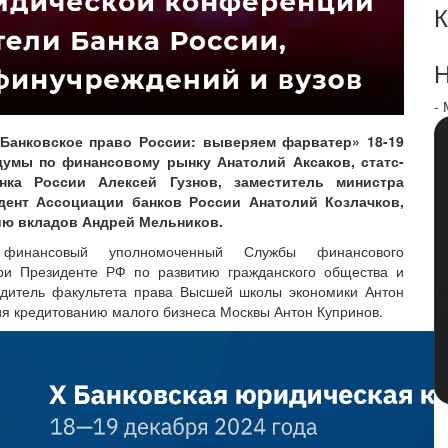
К
Н
-
Банковское право России: выверяем фарватер» 18-19
думы по финансовому рынку Анатолий Аксаков, статс-
нка России Алексей Гузнов, заместитель министра
ент Ассоциации банков России Анатолий Козлачков,
ию вкладов Андрей Мельников.
 финансовый уполномоченный Службы финансового
ри Президенте РФ по развитию гражданского общества и
одитель факультета права Высшей школы экономики Антон
ия кредитованию малого бизнеса Москвы Антон Купринов.