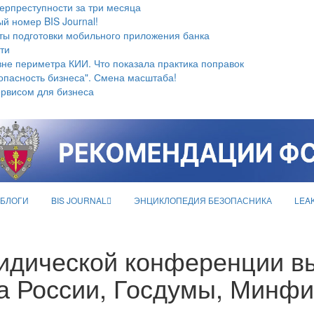
берпреступности за три месяца
й номер BIS Journal!
ты подготовки мобильного приложения банка
ти
не периметра КИИ. Что показала практика поправок
опасность бизнеса". Смена масштаба!
ервисом для бизнеса
БЛОГИ
BIS JOURNAL
ЭНЦИКЛОПЕДИЯ БЕЗОПАСНИКА
LEA
идической конференции в
а России, Госдумы, Минф