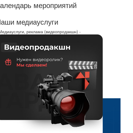
алендарь мероприятий
аши медиауслуги
 Медиауслуги, реклама (видеопродакшн) -