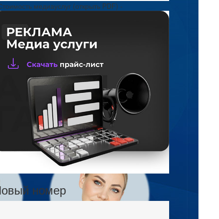
Стоимость медиауслуг (открыть PDF) -
овый номер