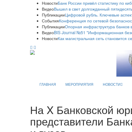
Новости
Банк России привёл статистику по ки
Видео
Вышел в свет долгожданный пятидесяты
Публикации
Цифровой рубль. Ключевые аспек
События
Конференция по сетевой безопаснос
Публикации
Опорная инфраструктура банков в
Видео
BIS Journal №51 "Информационная без
Новости
Как магистральная сеть становится с
ГЛАВНАЯ
МЕРОПРИЯТИЯ
НОВОСТИ
На X Банковской юр
представители Банк