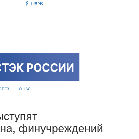
K-БЕЗ
О НАС
ыступят
ина, финучреждений