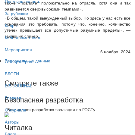
Промышленность
также «повлияет положительно на отрасль, хотя она и так
развивается сверхвысокими темпами».
За рубежом
«В общем, такой вынужденный выбор. Но здесь у нас есть все
основания это требовать, потому что, конечно, количество
Кадры
утечек превышает все допустимые разумные пределы», —
заключил спикер.
Киберграмотность
Мероприятия
6 ноября, 2024
Персональные данные
От партнёров
БЛОГИ
Смотрите также
BIS JOURNAL
Безопасная разработка
Главная
- Безопасная разработка эволюция по ГОСТу -
О журнале
Авторы
Читалка
Блоги