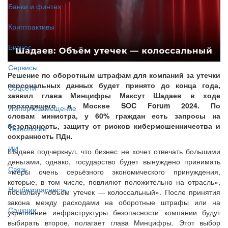
Банки и финтех
Криптоактивы
Бизнес
Сервисы
Решение по оборотным штрафам для компаний за утечки
персональных данных будет принято до конца года,
Соцсети
заявил глава Минцифры Максут Шадаев в ходе
проходящего в Москве SOC Forum 2024. По
Импортозамещение
словам министра, у 60% граждан есть запросы на
безопасность, защиту от рисков кибермошенничества и
Технологии
сохранность ПДн.
ИИ
Шадаев подчеркнул, что бизнес не хочет отвечать большими
деньгами, однако, государство будет вынуждено принимать
Связь
«меры очень серьёзного экономического принуждения,
которые, в том числе, повлияют положительно на отрасль»,
Нацбезопасность
поскольку «объём утечек — колоссальный». После принятия
закона между расходами на оборотные штрафы или на
Санкции
укрепление инфраструктуры безопасности компании будут
выбирать второе, полагает глава Минцифры. Этот выбор