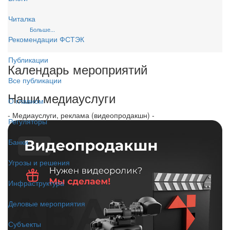
Читалка
Больше...
Рекомендации ФСТЭК
Публикации
Календарь мероприятий
Все публикации
Наши медиауслуги
О главном
- Медиауслуги, реклама (видеопродакшн) -
Регуляторы
Банки
Угрозы и решения
Инфраструктура
Деловые мероприятия
Субъекты