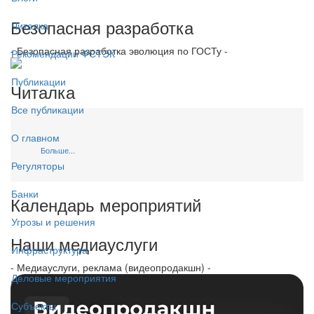
Безопасная разработка
Читалка
- Безопасная разработка эволюция по ГОСТу -
Рекомендации ФСТЭК
Публикации
Читалка
Все публикации
О главном
Больше...
Регуляторы
Банки
Календарь мероприятий
Угрозы и решения
Наши медиауслуги
Инфраструктура
- Медиауслуги, реклама (видеопродакшн) -
Деловые мероприятия
Субъекты