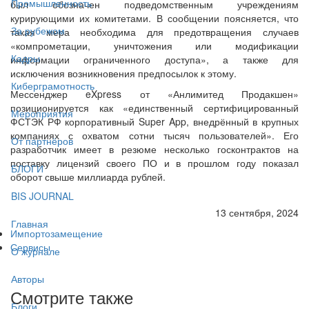
Промышленность
был обозначен подведомственным учреждениям
курирующими их комитетами. В сообщении поясняется, что
За рубежом
такая мера необходима для предотвращения случаев
«компрометации, уничтожения или модификации
Кадры
информации ограниченного доступа», а также для
исключения возникновения предпосылок к этому.
Киберграмотность
Мессенджер eXpress от «Анлимитед Продакшен»
позиционируется как «единственный сертифицированный
Мероприятия
ФСТЭК РФ корпоративный Super App, внедрённый в крупных
компаниях с охватом сотни тысяч пользователей». Его
От партнёров
разработчик имеет в резюме несколько госконтрактов на
поставку лицензий своего ПО и в прошлом году показал
БЛОГИ
оборот свыше миллиарда рублей.
BIS JOURNAL
13 сентября, 2024
Главная
Импортозамещение
Сервисы
О журнале
Авторы
Смотрите также
Блоги