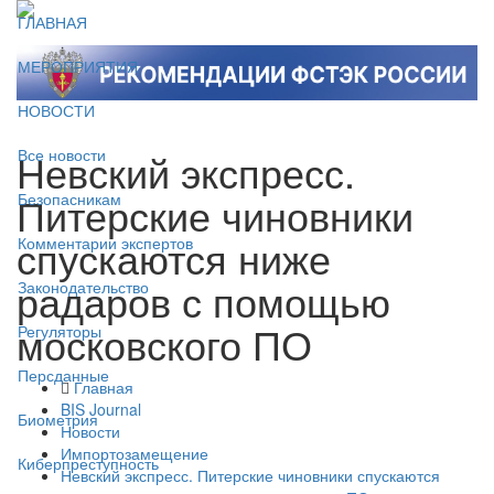
ГЛАВНАЯ
МЕРОПРИЯТИЯ
НОВОСТИ
Невский экспресс.
Все новости
Питерские чиновники
Безопасникам
спускаются ниже
Комментарии экспертов
радаров с помощью
Законодательство
московского ПО
Регуляторы
Персданные
Главная
BIS Journal
Биометрия
Новости
Импортозамещение
Киберпреступность
Невский экспресс. Питерские чиновники спускаются