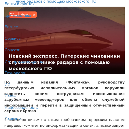
ниже радаров с помощью московского ПО
Банки и финтех
Криптоактивы
Бизнес
Сервисы
Соцсети
Импортозамещение
Технологии
По данным издания «Фонтанка», руководству
ИИ
петербургских исполнительных органов поручили
запретить своим сотрудникам использование
Связь
зарубежных мессенджеров для обмена служебной
информацией и перейти в защищённый отечественный
Нацбезопасность
сервис eXpress.
Санкции
4 сентября письмо с таким требованием городским властям
направил комитет по информатизации и связи, а позже запрет