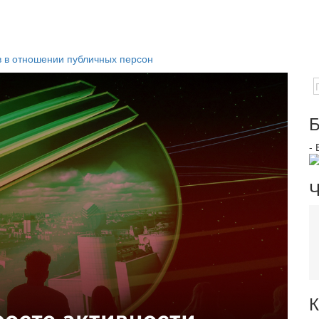
в в отношении публичных персон
Б
-
Ч
К