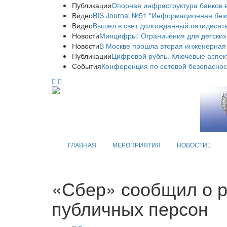
Публикации
Опорная инфраструктура банков в
Видео
BIS Journal №51 "Информационная без
Видео
Вышел в свет долгожданный пятидесяты
Новости
Минцифры: Ограничения для детских
Новости
В Москве прошла вторая инженерная
Публикации
Цифровой рубль. Ключевые аспек
События
Конференция по сетевой безопаснос
ГЛАВНАЯ
МЕРОПРИЯТИЯ
НОВОСТИ
«Сбер» сообщил о р
публичных персон