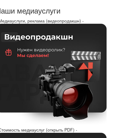
аши медиауслуги
 Медиауслуги, реклама (видеопродакшн) -
Стоимость медиауслуг (открыть PDF) -