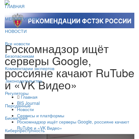
ГЛАВНАЯ
МЕРОПРИЯТИЯ
НОВОСТИ
Роскомнадзор ищёт
Все новости
серверы Google,
Безопасникам
россияне качают RuTube
Комментарии экспертов
и «VK Видео»
Законодательство
Регуляторы
Главная
BIS Journal
Персданные
Новости
Сервисы и платформы
Биометрия
Роскомнадзор ищёт серверы Google, россияне качают
RuTube и «VK Видео»
Киберпреступность