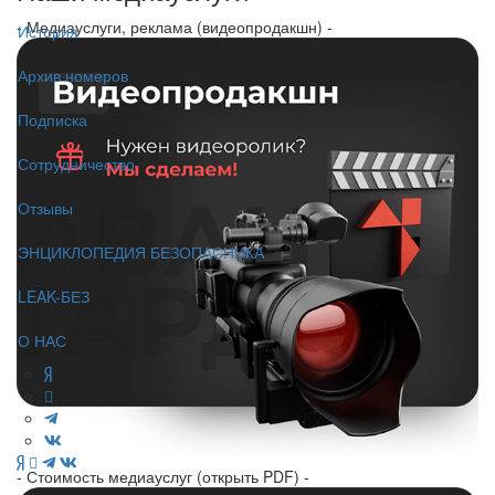
- Медиауслуги, реклама (видеопродакшн) -
История
Архив номеров
Подписка
Сотрудничество
Отзывы
ЭНЦИКЛОПЕДИЯ БЕЗОПАСНИКА
LEAK-БЕЗ
О НАС
- Стоимость медиауслуг (открыть PDF) -