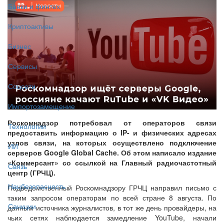
Банки и финтех
Криптоактивы
Бизнес
Сервисы
Соцсети
Импортозамещение
Роскомнадзор потребовал от операторов связи
Технологии
предоставить информацию о IP- и физических адресах
узлов связи, на которых осуществлено подключение
ИИ
серверов Google Global Cache. Об этом написало издание
«Коммерсант» со ссылкой на Главный радиочастотный
Связь
центр (ГРЧЦ).
Нацбезопасность
Подведомственный Роскомнадзору ГРЧЦ направил письмо с
таким запросом операторам по всей стране 8 августа. По
Санкции
данным источника журналистов, в тот же день провайдеры, на
чьих сетях наблюдается замедление YouTube, начали