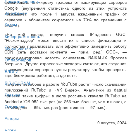
Промышленность
фиксировать блокировку трафика от кэширующих серверов
Google (внутренняя статистика одного из этих устройств
За рубежом
показывает, что после 1 августа ежедневный трафик от
серверов к абонентам сократился на 70% по сравнению с
Кадры
июлем).
«На мой взгляд, получив список IP-адресов GGC,
Киберграмотность
"Роскомнадзор" может внести их в список фильтрации и
полностью парализовать или эффективно замедлить работу
Мероприятия
CDN [сеть доставки контента — прим. ред.] GGC», —
прокомментировал новость основатель BAIKAL-IX Ярослав
От партнёров
Зверьков. Другие отраслевые эксперты считают, что сведения
о размещении серверов нужны регулятору, чтобы проверить,
БЛОГИ
«где блокировка работает, а где нет».
BIS JOURNAL
На фоне перебоев в работе YouTube растёт число скачиваний
приложений RuTube и «VK Видео». Аналитики из data.ai
Главная
привели такие цифры: в июле россияне скачали RuTube на
Andriod и iOS 952 тыс. раз (на 266 тыс. больше, чем в июне), а
О журнале
«VK Видео» — 694 тыс. раз (рост к июню — 97 тыс.).
Авторы
9 августа, 2024
Блоги