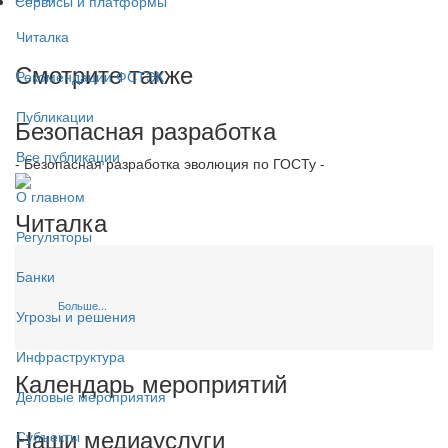
Сервисы и платформы
Читалка
Смотрите также
Рекомендации ФСТЭК
Публикации
Безопасная разработка
Все публикации
- Безопасная разработка эволюция по ГОСТу -
О главном
Читалка
Регуляторы
Банки
Больше...
Угрозы и решения
Инфраструктура
Календарь мероприятий
Деловые мероприятия
Наши медиауслуги
Субъекты