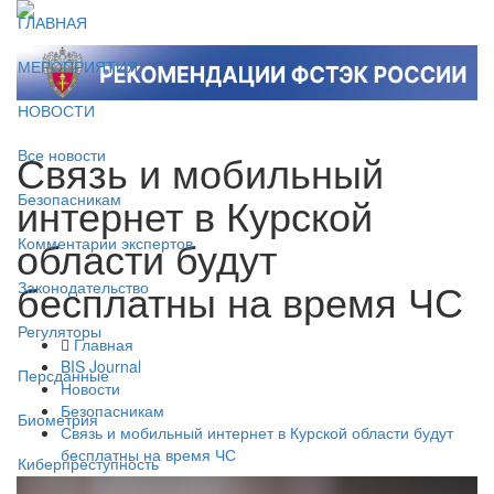
ГЛАВНАЯ
МЕРОПРИЯТИЯ
НОВОСТИ
Связь и мобильный
Все новости
интернет в Курской
Безопасникам
области будут
Комментарии экспертов
бесплатны на время ЧС
Законодательство
Регуляторы
Главная
BIS Journal
Персданные
Новости
Безопасникам
Биометрия
Связь и мобильный интернет в Курской области будут
бесплатны на время ЧС
Киберпреступность