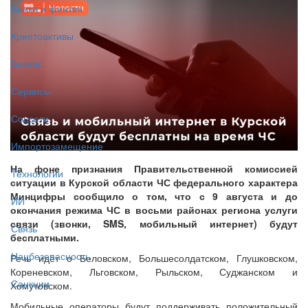
Банки и финтех
Криптоактивы
Бизнес
Сервисы
Соцсети
Импортозамещение
На фоне признания Правительственной комиссией
Технологии
ситуации в Курской области ЧС федерального характера
Минцифры сообщило о том, что с 9 августа и до
ИИ
окончания режима ЧС в восьми районах региона услуги
связи (звонки, SMS, мобильный интернет) будут
Связь
бесплатными.
Нацбезопасность
Речь идёт о Беловском, Большесолдатском, Глушковском,
Кореневском, Льговском, Рыльском, Суджанском и
Санкции
Хомутовском.
Мобильные операторы будут поддерживать положительный