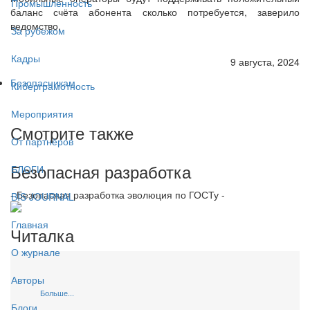
Промышленность
баланс счёта абонента сколько потребуется, заверило
ведомство.
За рубежом
Кадры
9 августа, 2024
Безопасникам
Киберграмотность
Мероприятия
Смотрите также
От партнёров
Безопасная разработка
БЛОГИ
- Безопасная разработка эволюция по ГОСТу -
BIS JOURNAL
Главная
Читалка
О журнале
Авторы
Больше...
Блоги