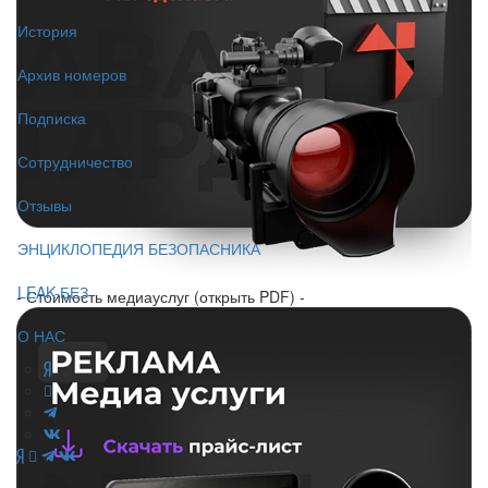
История
Архив номеров
Подписка
Сотрудничество
Отзывы
ЭНЦИКЛОПЕДИЯ БЕЗОПАСНИКА
LEAK-БЕЗ
- Стоимость медиауслуг (открыть PDF) -
О НАС