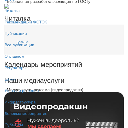
- Безопасная разработка эволюция по ГОСТу -
Читалка
Читалка
Рекомендации ФСТЭК
Публикации
Больше...
Все публикации
О главном
Календарь мероприятий
Регуляторы
Наши медиауслуги
Банки
- Медиауслуги, реклама (видеопродакшн) -
Угрозы и решения
Инфраструктура
Деловые мероприятия
Субъекты