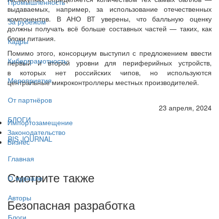
Промышленность
выдаваемых, например, за использование отечественных
компонентов. В АНО ВТ уверены, что балльную оценку
За рубежом
должны получать всё больше составных частей — таких, как
блоки питания.
Кадры
Помимо этого, консорциум выступил с предложением ввести
Киберграмотность
первый и второй уровни для периферийных устройств,
в которых нет российских чипов, но используются
Мероприятия
центральные микроконтроллеры местных производителей.
От партнёров
23 апреля, 2024
БЛОГИ
Импортозамещение
Законодательство
BIS JOURNAL
Бизнес
Главная
Смотрите также
О журнале
Авторы
Безопасная разработка
Блоги