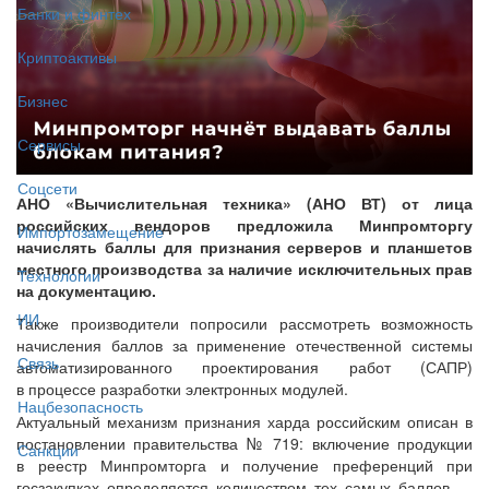
Банки и финтех
Криптоактивы
Бизнес
Сервисы
Соцсети
АНО «Вычислительная техника» (АНО ВТ) от лица
российских вендоров предложила Минпромторгу
Импортозамещение
начислять баллы для признания серверов и планшетов
местного производства за наличие исключительных прав
Технологии
на документацию.
ИИ
Также производители попросили рассмотреть возможность
начисления баллов за применение отечественной системы
Связь
автоматизированного проектирования работ (САПР)
в процессе разработки электронных модулей.
Нацбезопасность
Актуальный механизм признания харда российским описан в
постановлении правительства № 719: включение продукции
Санкции
в реестр Минпромторга и получение преференций при
госзакупках определяется количеством тех самых баллов —