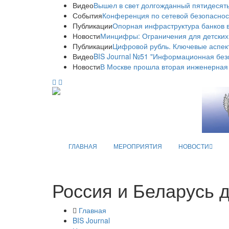
Видео
Вышел в свет долгожданный пятидесяты
События
Конференция по сетевой безопаснос
Публикации
Опорная инфраструктура банков в
Новости
Минцифры: Ограничения для детских
Публикации
Цифровой рубль. Ключевые аспек
Видео
BIS Journal №51 "Информационная без
Новости
В Москве прошла вторая инженерная
ГЛАВНАЯ
МЕРОПРИЯТИЯ
НОВОСТИ
Россия и Беларусь 
Главная
BIS Journal