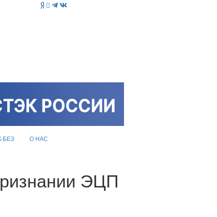
K-БЕЗ
О НАС
признании ЭЦП