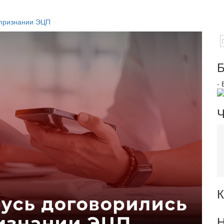
 признании ЭЦП
Б
-
Ч
К
Н