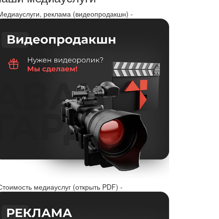
 Медиауслуги, реклама (видеопродакшн) -
Стоимость медиауслуг (открыть PDF) -