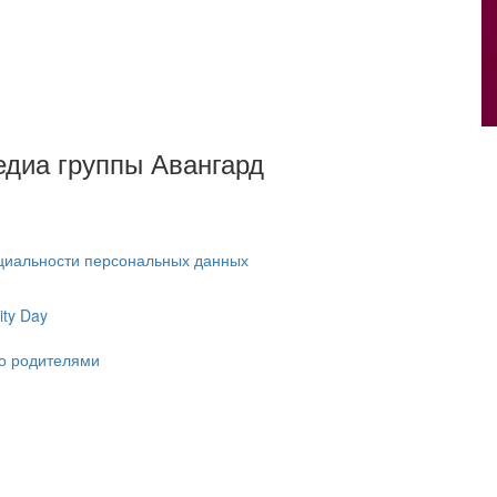
Медиа группы Авангард
циальности персональных данных
ty Day
ко родителями